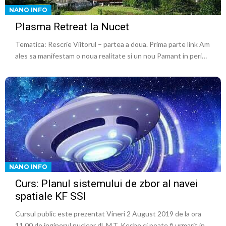
NANO INFO
Plasma Retreat la Nucet
Tematica: Rescrie Viitorul – partea a doua. Prima parte link Am
ales sa manifestam o noua realitate si un nou Pamant in peri…
NANO INFO
Curs: Planul sistemului de zbor al navei
spatiale KF SSI
Cursul public este prezentat Vineri 2 August 2019 de la ora
11.00 de inginerul nuclear dl. M.T. Keshe si poate fi urmarit in…