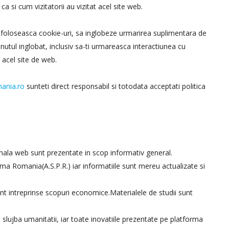
a si cum vizitatorii au vizitat acel site web.
a foloseasca cookie-uri, sa inglobeze urmarirea suplimentara de
tinutul inglobat, inclusiv sa-ti urmareasca interactiunea cu
n acel site de web.
ania.ro
sunteti direct responsabil si totodata acceptati politica
nala web sunt prezentate in scop informativ general.
asma Romania(A.S.P.R.) iar informatiile sunt mereu actualizate si
unt intreprinse scopuri economice.Materialele de studii sunt
 slujba umanitatii, iar toate inovatiile prezentate pe platforma