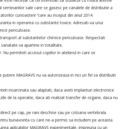
le este necesar ca cei interesati sa studieze cu multa atentie
seminariilor sale care se gasesc pe canalele de distributie a
atorilor cunoasterii ‘’care au inceput din anul 2014.
uranta in operarea cu substante toxice. Adresati-va unui
mice periculoase.
transport al substantelor chimice periculoase. Respectati
anatate va apartine in totalitate.
 Nu permiteti accesul copiilor in atelierul in care se
de putere MAGRAVS nu va autorizeaza in nici un fel sa distribuiti
teti insarcinata sau alaptati, daca aveti implanturi electronice
zile de la operatie, daca ati realizat transfer de organe, daca nu
, direct pe cap, pe rani deschise sau pe coloana vertebrala.
ntru bunavointa cu care ne-a permis sa includem pe aceasta
uirea aplicatiilor MAGRAVS experimentale, impreuna cu un