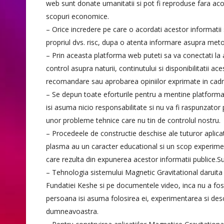
web sunt donate umanitatii si pot fi reproduse fara ac
scopuri economice.
– Orice incredere pe care o acordati acestor informatii 
propriul dvs. risc, dupa o atenta informare asupra met
– Prin aceasta platforma web puteti sa va conectati la 
control asupra naturii, continutului si disponibilitatii ac
recomandare sau aprobarea opiniilor exprimate in cadr
– Se depun toate eforturile pentru a mentine platform
isi asuma nicio responsabilitate si nu va fi raspunzator
unor probleme tehnice care nu tin de controlul nostru.
– Procedeele de constructie deschise ale tuturor aplicat
plasma au un caracter educational si un scop experimen
care rezulta din expunerea acestor informatii publice.Su
– Tehnologia sistemului Magnetic Gravitational daruita
Fundatiei Keshe si pe documentele video, inca nu a fost
persoana isi asuma folosirea ei, experimentarea si descop
dumneavoastra.