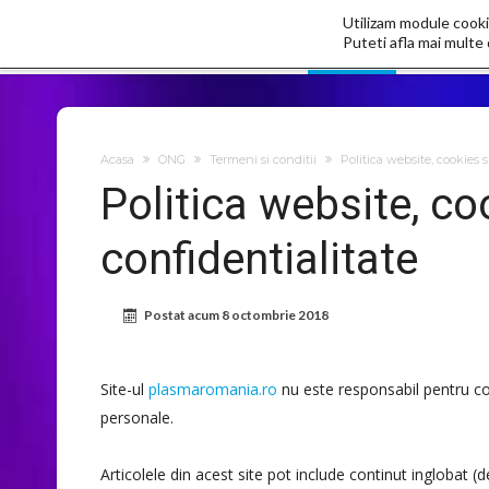
Utilizam module cooki
ONG
Keshe P
Puteti afla mai multe 
Acasa
ONG
Termeni si conditii
Politica website, cookies s
Politica website, co
confidentialitate
Postat acum
8 octombrie 2018
Site-ul
plasmaromania.ro
nu este responsabil pentru con
personale.
Articolele din acest site pot include continut inglobat (