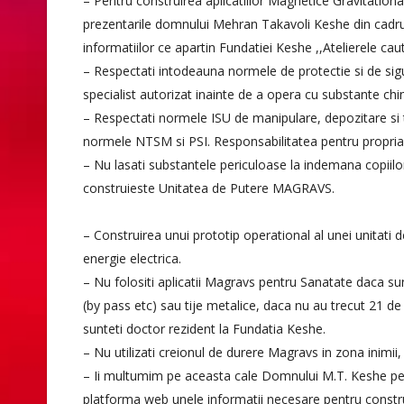
– Pentru construirea aplicatiilor Magnetice Gravitationa
prezentarile domnului Mehran Takavoli Keshe din cadrul 
informatiilor ce apartin Fundatiei Keshe ,,Atelierele caut
– Respectati intodeauna normele de protectie si de sig
specialist autorizat inainte de a opera cu substante chi
– Respectati normele ISU de manipulare, depozitare si 
normele NTSM si PSI. Responsabilitatea pentru propria s
– Nu lasati substantele periculoase la indemana copiilor.
construieste Unitatea de Putere MAGRAVS.
– Construirea unui prototip operational al unei unitati 
energie electrica.
– Nu folositi aplicatii Magravs pentru Sanatate daca sun
(by pass etc) sau tije metalice, daca nu au trecut 21 de 
sunteti doctor rezident la Fundatia Keshe.
– Nu utilizati creionul de durere Magravs in zona inimii
– Ii multumim pe aceasta cale Domnului M.T. Keshe pe
platforma web unele informatii necesare pentru constr