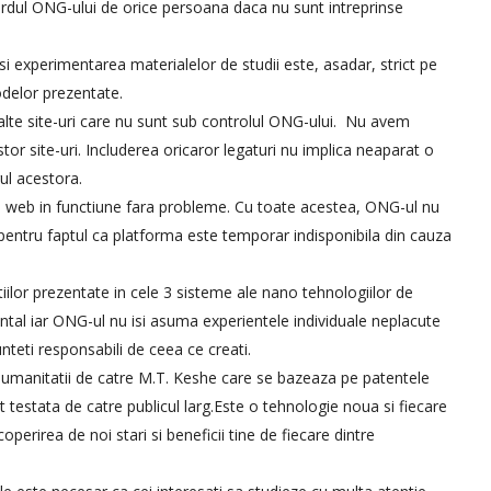
ordul ONG-ului de orice persoana daca nu sunt intreprinse
si experimentarea materialelor de studii este, asadar, strict pe
odelor prezentate.
alte site-uri care nu sunt sub controlul ONG-ului. Nu avem
estor site-uri. Includerea oricaror legaturi nu implica neaparat o
ul acestora.
a web in functiune fara probleme. Cu toate acestea, ONG-ul nu
 pentru faptul ca platforma este temporar indisponibila din cauza
iilor prezentate in cele 3 sisteme ale nano tehnologiilor de
tal iar ONG-ul nu isi asuma experientele individuale neplacute
nteti responsabili de ceea ce creati.
 umanitatii de catre M.T. Keshe care se bazeaza pe patentele
 testata de catre publicul larg.Este o tehnologie noua si fiecare
erirea de noi stari si beneficii tine de fiecare dintre