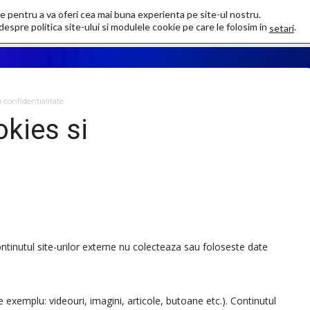
e pentru a va oferi cea mai buna experienta pe site-ul nostru.
lasma Tech
Biofotonic
Eteric
Expo Plasma
despre politica site-ului si modulele cookie pe care le folosim in
.
setari
i confidentialitate
okies si
tinutul site-urilor externe nu colecteaza sau foloseste date
de exemplu: videouri, imagini, articole, butoane etc.). Continutul