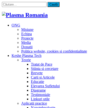
Caută
după:
ONG
Misiune
Echipa
Proiecte
Media
Donatii
Politica website, cookies si confidentialitate
Keshe Plasma Tech
Teorie
Tratat de Pace
Stiinta si cercetare
Brevete
Carti si Articole
Educatie
Elevarea Sufletului
Diagrame
Testimoniale
Linkuri utile
Aplicatii practice
Nanotehnologie