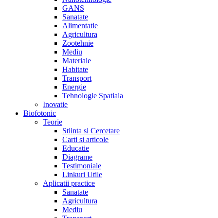
GANS
Sanatate
Alimentatie
Agricultura
Zootehnie
Mediu
Materiale
Habitate
Transport
Energie
Tehnologie Spatiala
Inovatie
Biofotonic
Teorie
Stiinta si Cercetare
Carti si articole
Educatie
Diagrame
Testimoniale
Linkuri Utile
Aplicatii practice
Sanatate
Agricultura
Mediu