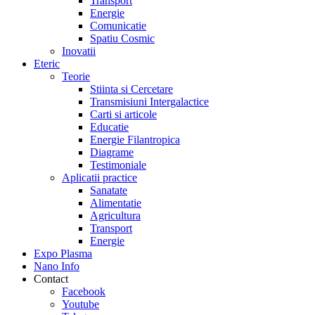
Transport
Energie
Comunicatie
Spatiu Cosmic
Inovatii
Eteric
Teorie
Stiinta si Cercetare
Transmisiuni Intergalactice
Carti si articole
Educatie
Energie Filantropica
Diagrame
Testimoniale
Aplicatii practice
Sanatate
Alimentatie
Agricultura
Transport
Energie
Expo Plasma
Nano Info
Contact
Facebook
Youtube