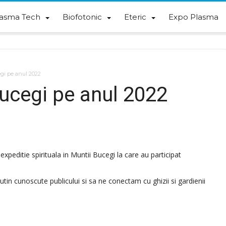
lasma Tech
Biofotonic
Eteric
Expo Plasma
gi pe anul 2022
Bucegi pe anul 2022
peditie spirituala in Muntii Bucegi la care au participat
n cunoscute publicului si sa ne conectam cu ghizii si gardienii