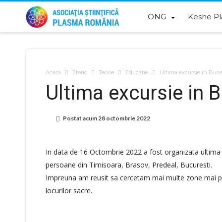
ONG
Keshe P
Acasa
Eteric
Teorie
Educatie
Ultima excursie in Buce
Ultima excursie in 
Postat acum
28 octombrie 2022
In data de 16 Octombrie 2022 a fost organizata ultima ex
persoane din Timisoara, Brasov, Predeal, Bucuresti.
Impreuna am reusit sa cercetam mai multe zone mai puti
locurilor sacre.