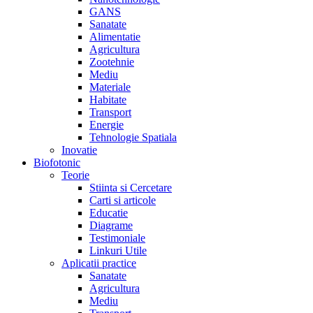
GANS
Sanatate
Alimentatie
Agricultura
Zootehnie
Mediu
Materiale
Habitate
Transport
Energie
Tehnologie Spatiala
Inovatie
Biofotonic
Teorie
Stiinta si Cercetare
Carti si articole
Educatie
Diagrame
Testimoniale
Linkuri Utile
Aplicatii practice
Sanatate
Agricultura
Mediu