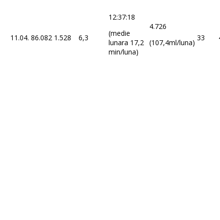
12:37:18
4.726
(medie
11.04.
86.082
1.528
6,3
33
lunara 17,2
(107,4ml/luna)
min/luna)