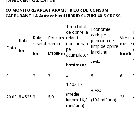
TABEL CENTRALIZATOR
CU MONITORIZAREA PARAMETRILOR DE CONSUM
CARBURANT LA Autovehicul HIBRID SUZUKI 4X S CROSS
Timp total
Economie
de oprire la
carb. pe
Rulaj
Consum
relanti
Viteza
Rulaj
perioada de
resetat
mediu
(functionare
medie
timp de oprire
Data
pe
km
la relanti
km
l/100km
km/h
acumulator)
-ml-
h:min:sec
0
1
2
3
4
5
6
12:02:17
4.463
(medie
20.03.
84.525
0
6,9
26
lunara 16,8
(104 ml/luna)
min/luna)