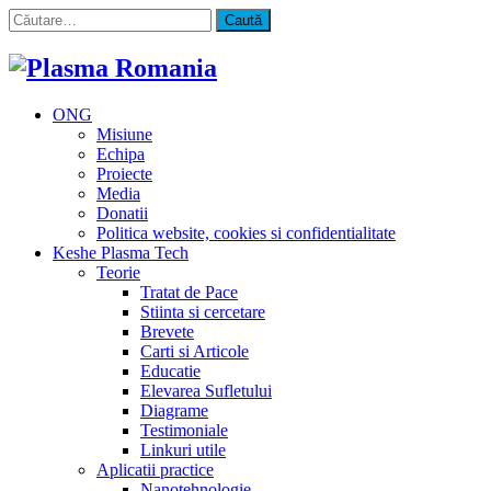
Caută
după:
ONG
Misiune
Echipa
Proiecte
Media
Donatii
Politica website, cookies si confidentialitate
Keshe Plasma Tech
Teorie
Tratat de Pace
Stiinta si cercetare
Brevete
Carti si Articole
Educatie
Elevarea Sufletului
Diagrame
Testimoniale
Linkuri utile
Aplicatii practice
Nanotehnologie