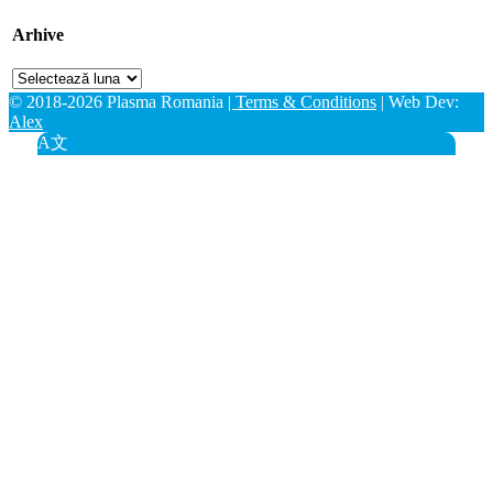
Arhive
Arhive
© 2018-2026 Plasma Romania
| Terms & Conditions
| Web Dev:
Alex
A文