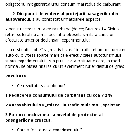
obligatoriu inregistrarea unui consum mai redus de carburant;
2. Din punct de vedere al protejarii pasagerilor din
autovehicul,
s-au constatat urmatoarele aspecte
:
– pentru aceeasi ruta extra urbana (de ex; Bucuresti – Sibiu si
retur) soferul nu a mai acuzat o obosela similara curselor
efectuate anterior declansarii experimentului;
– la o situatie „blitz” si „relativ bizara” in trafic urban nocturn (un
auto cu o viteza foarte mare taie efectiv calea autoturismului
supus experimentului), s-a putut evita o situatie care, in mod
normal, se putea finaliza cu un eveniment rutier destul de grav;
Rezultate
Ce rezultate s-au obtinut?
1.Reducerea consumului de carburant cu cca 7,2 %
2.Autovehiculul se „misca” in trafic mult mai „sprinten”.
3.Putem concluziona ca nivelul de protectie al
pasagerilor a crescut.
Care a fost durata experimentului?