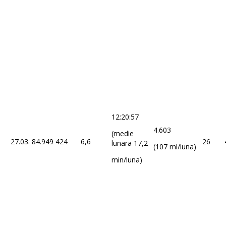
12:20:57
4.603
(medie
27.03.
84.949
424
6,6
26
lunara 17,2
(107 ml/luna)
min/luna)