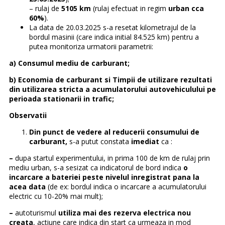
– rulaj de
5105 km
(rulaj efectuat in regim
urban cca
60%
).
La data de 20.03.2025 s-a resetat kilometrajul de la
bordul masinii (care indica initial 84.525 km) pentru a
putea monitoriza urmatorii parametrii:
a) Consumul mediu de carburant;
b) Economia de carburant si Timpii de utilizare rezultati
din utilizarea stricta a acumulatorului autovehiculului pe
perioada stationarii in trafic;
Observatii
Din punct de vedere al reducerii consumului de
carburant,
s-a putut constata
imediat
ca :
–
dupa startul experimentului, in prima 100 de km de rulaj prin
mediu urban, s-a sesizat ca indicatorul de bord indica
o
incarcare a bateriei peste nivelul inregistrat pana la
acea data
(de ex: bordul indica o incarcare a acumulatorului
electric cu 10-20% mai mult);
–
autoturismul
utiliza mai des rezerva electrica nou
creata
, actiune care indica din start ca urmeaza in mod