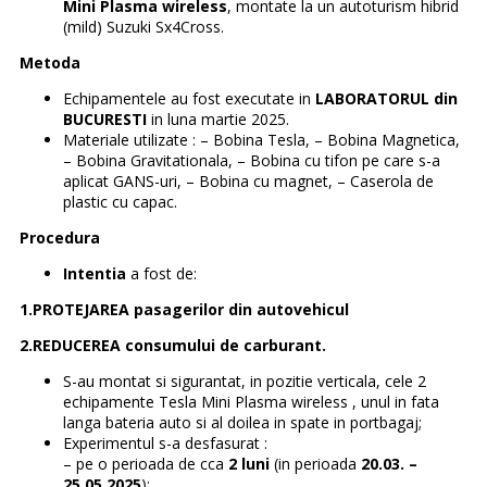
Mini Plasma wireless
, montate la un autoturism hibrid
(mild) Suzuki Sx4Cross.
Metoda
Echipamentele au fost executate in
LABORATORUL din
BUCURESTI
in luna martie 2025.
Materiale utilizate : – Bobina Tesla, – Bobina Magnetica,
– Bobina Gravitationala, – Bobina cu tifon pe care s-a
aplicat GANS-uri, – Bobina cu magnet, – Caserola de
plastic cu capac.
Procedura
Intentia
a fost de:
1.PROTEJAREA pasagerilor din autovehicul
2.REDUCEREA consumului de carburant.
S-au montat si sigurantat, in pozitie verticala, cele 2
echipamente Tesla Mini Plasma wireless , unul in fata
langa bateria auto si al doilea in spate in portbagaj;
Experimentul s-a desfasurat :
– pe o perioada de cca
2 luni
(in perioada
20.03. –
25.05.2025
);