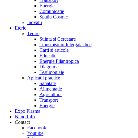
Transport
Energie
Comunicatie
Spatiu Cosmic
Inovatii
Eteric
Teorie
Stiinta si Cercetare
Transmisiuni Intergalactice
Carti si articole
Educatie
Energie Filantropica
Diagrame
Testimoniale
Aplicatii practice
Sanatate
Alimentatie
Agricultura
Transport
Energie
Expo Plasma
Nano Info
Contact
Facebook
Youtube