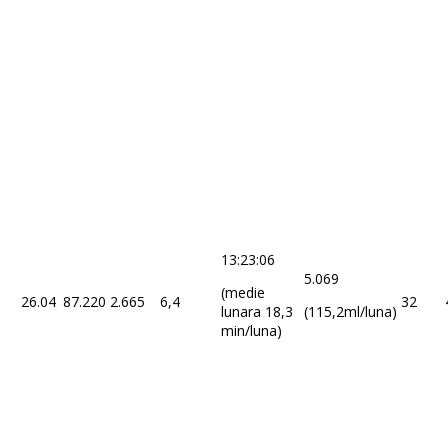
13:23:06
5.069
(medie
26.04
87.220
2.665
6,4
32
lunara 18,3
(115,2ml/luna)
min/luna)