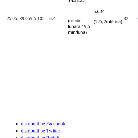
14:38:25
5.634
25.05.
89.659
5.105
6,4
32
(medie
(125,2ml/luna)
lunara 19,5
min/luna)
distribuiti pe Facebook
distribuiti pe Twitter
distribuiti pe Reddit