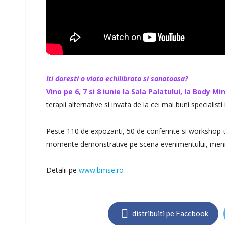
Iti doresti o viata echilibrata si sanatoasa?
Vino pe 6, 7 si 8 iunie la Sala Palatului, la Body Mi
terapii alternative si invata de la cei mai buni specialisti 
Peste 110 de expozanti, 50 de conferinte si workshop-uri 
momente demonstrative pe scena evenimentului, menite 
Detalii pe
www.bmse.ro
distribuiti pe Facebook