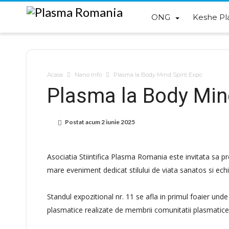
ONG
Keshe Pl
Acasa
Nano Info
Plasma la Body Mind Spirit Expo
Plasma la Body Mind
Postat acum
2 iunie 2025
Asociatia Stiintifica Plasma Romania este invitata sa pr
mare eveniment dedicat stilului de viata sanatos si echil
Standul expozitional nr. 11 se afla in primul foaier und
plasmatice realizate de membrii comunitatii plasmatic