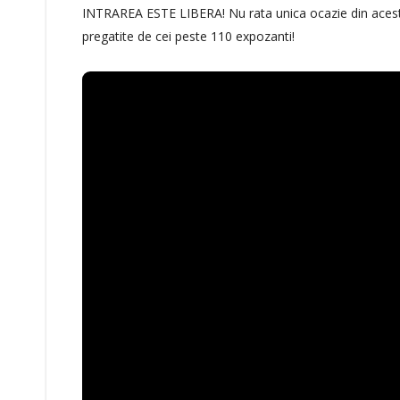
INTRAREA ESTE LIBERA! Nu rata unica ocazie din acest an
pregatite de cei peste 110 expozanti!