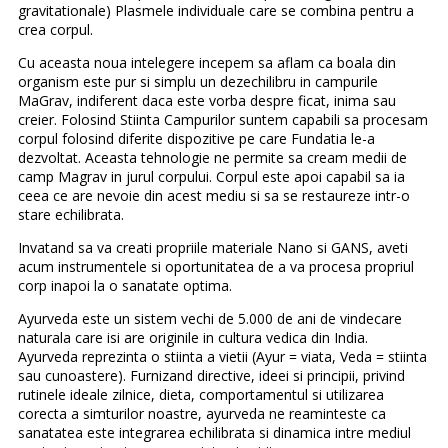
gravitationale) Plasmele individuale care se combina pentru a
crea corpul.
Cu aceasta noua intelegere incepem sa aflam ca boala din
organism este pur si simplu un dezechilibru in campurile
MaGrav, indiferent daca este vorba despre ficat, inima sau
creier. Folosind Stiinta Campurilor suntem capabili sa procesam
corpul folosind diferite dispozitive pe care Fundatia le-a
dezvoltat. Aceasta tehnologie ne permite sa cream medii de
camp Magrav in jurul corpului. Corpul este apoi capabil sa ia
ceea ce are nevoie din acest mediu si sa se restaureze intr-o
stare echilibrata.
Invatand sa va creati propriile materiale Nano si GANS, aveti
acum instrumentele si oportunitatea de a va procesa propriul
corp inapoi la o sanatate optima.
Ayurveda este un sistem vechi de 5.000 de ani de vindecare
naturala care isi are originile in cultura vedica din India.
Ayurveda reprezinta o stiinta a vietii (Ayur = viata, Veda = stiinta
sau cunoastere). Furnizand directive, ideei si principii, privind
rutinele ideale zilnice, dieta, comportamentul si utilizarea
corecta a simturilor noastre, ayurveda ne reaminteste ca
sanatatea este integrarea echilibrata si dinamica intre mediul