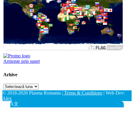
Armonie prin sunet
Arhive
Arhive
© 2018-2026 Plasma Romania
| Terms & Conditions
| Web Dev:
Alex
A文