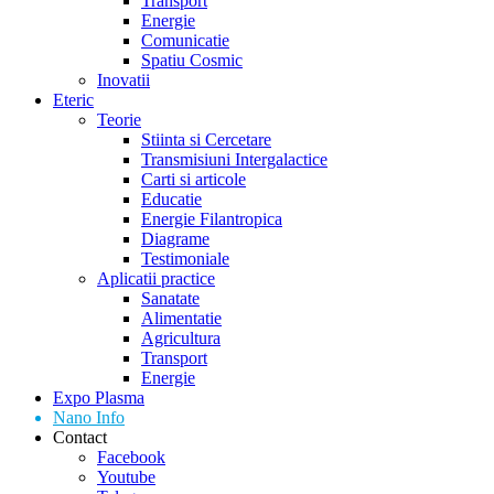
Transport
Energie
Comunicatie
Spatiu Cosmic
Inovatii
Eteric
Teorie
Stiinta si Cercetare
Transmisiuni Intergalactice
Carti si articole
Educatie
Energie Filantropica
Diagrame
Testimoniale
Aplicatii practice
Sanatate
Alimentatie
Agricultura
Transport
Energie
Expo Plasma
Nano Info
Contact
Facebook
Youtube