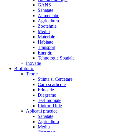
GANS
Sanatate
Alimentatie
Agricultura
Zootehnie
Mediu
Materiale
Habitate
Transport
Energie
Tehnologie Spatiala
Inovatie
Biofotonic
Teorie
Stiinta si Cercetare
Carti si articole
Educatie
Diagrame
Testimoniale
Linkuri Utile
Aplicatii practice
Sanatate
Agricultura
Mediu