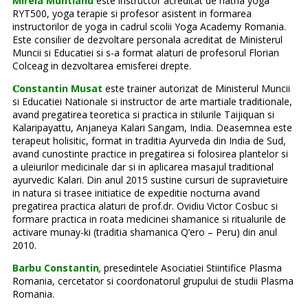
Mirela Muntianu
este instructor acreditat de hatha yoga
RYT500, yoga terapie si profesor asistent in formarea
instructorilor de yoga in cadrul scolii Yoga Academy Romania.
Este consilier de dezvoltare personala acreditat de Ministerul
Muncii si Educatiei si s-a format alaturi de profesorul Florian
Colceag in dezvoltarea emisferei drepte.
𝐂onstantin Musat
este trainer autorizat de Ministerul Muncii
si Educatiei Nationale si instructor de arte martiale traditionale,
avand pregatirea teoretica si practica in stilurile Taijiquan si
Kalaripayattu, Anjaneya Kalari Sangam, India. Deasemnea este
terapeut holisitic, format in traditia Ayurveda din India de Sud,
avand cunostinte practice in pregatirea si folosirea plantelor si
a uleiurilor medicinale dar si in aplicarea masajul traditional
ayurvedic Kalari. Din anul 2015 sustine cursuri de supravietuire
in natura si trasee initiatice de expeditie nocturna avand
pregatirea practica alaturi de prof.dr. Ovidiu Victor Cosbuc si
formare practica in roata medicinei shamanice si ritualurile de
activare munay-ki (traditia shamanica Q’ero – Peru) din anul
2010.
Barbu Constantin
,
presedintele Asociatiei Stiintifice Plasma
Romania, cercetator si coordonatorul grupului de studii Plasma
Romania.