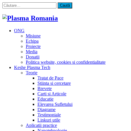
Caută
după:
ONG
Misiune
Echipa
Proiecte
Media
Donatii
Politica website, cookies si confidentialitate
Keshe Plasma Tech
Teorie
Tratat de Pace
Stiinta si cercetare
Brevete
Carti si Articole
Educatie
Elevarea Sufletului
Diagrame
Testimoniale
Linkuri utile
Aplicatii practice
Nanotehnologie