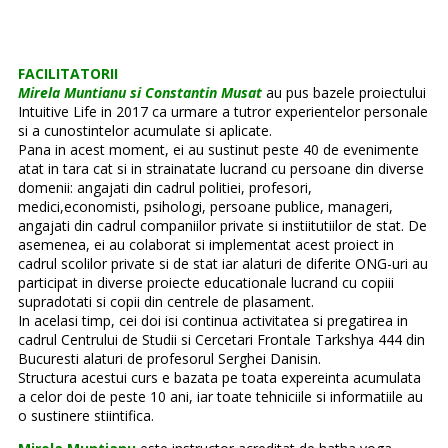
FACILITATORII
Mirela Muntianu si Constantin Musat
au pus bazele proiectului
Intuitive Life in 2017 ca urmare a tutror experientelor personale
si a cunostintelor acumulate si aplicate.
Pana in acest moment, ei au sustinut peste 40 de evenimente
atat in tara cat si in strainatate lucrand cu persoane din diverse
domenii: angajati din cadrul politiei, profesori,
medici,economisti, psihologi, persoane publice, manageri,
angajati din cadrul companiilor private si instiitutiilor de stat. De
asemenea, ei au colaborat si implementat acest proiect in
cadrul scolilor private si de stat iar alaturi de diferite ONG-uri au
participat in diverse proiecte educationale lucrand cu copiii
supradotati si copii din centrele de plasament.
In acelasi timp, cei doi isi continua activitatea si pregatirea in
cadrul Centrului de Studii si Cercetari Frontale Tarkshya 444 din
Bucuresti alaturi de profesorul Serghei Danisin.
Structura acestui curs e bazata pe toata expereinta acumulata
a celor doi de peste 10 ani, iar toate tehniciile si informatiile au
o sustinere stiintifica.