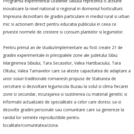
Programul experimental Gradinile Sibiului reprezinta o actiune
inovatoare la nivel national si regional in domeniul horticulturii.
Impreuna dezvoltam de gradini particulare in mediul rural si urban
mic si actionam direct pentru educatia publicului in ceea ce
priveste normele de crestere si consum plantelor si legumelor.
Pentru primul an de studiu/implementare au fost create 21 de
gradini experimentale in principalele zone ale judetului Sibiu:
Marginimea Sibiului, Tara Secaselor, Valea Hartibaciului, Tara
Oltului, Valea Tarnavelor care sa ateste capacitatea de adaptare a
unor soiuri traditionale romanesti propuse de Statiunea de
cercetare si dezvoltare legumicola Buzau la solul si clima fiecarei
zone si secundar, incurajarea si sustinerea cu material genetic si
informatii actualizate de specialitate a celor care doresc sa-si
dezvolte gradini personale sau comunitare care sa genereze la
randul lor seminte reproductibile pentru
localitate/comunitatea/zona.