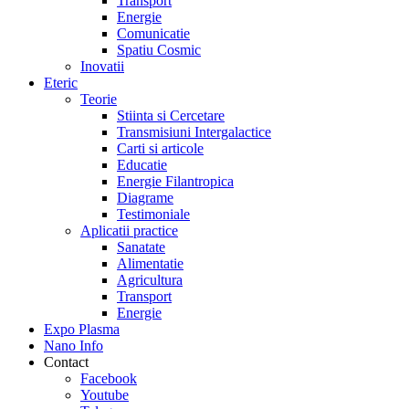
Transport
Energie
Comunicatie
Spatiu Cosmic
Inovatii
Eteric
Teorie
Stiinta si Cercetare
Transmisiuni Intergalactice
Carti si articole
Educatie
Energie Filantropica
Diagrame
Testimoniale
Aplicatii practice
Sanatate
Alimentatie
Agricultura
Transport
Energie
Expo Plasma
Nano Info
Contact
Facebook
Youtube