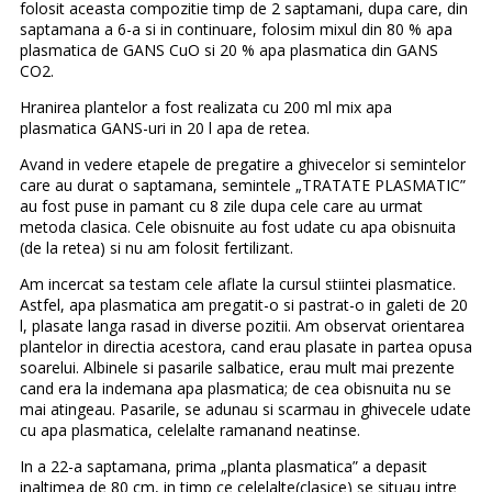
folosit aceasta compozitie timp de 2 saptamani, dupa care, din
saptamana a 6-a si in continuare, folosim mixul din 80 % apa
plasmatica de GANS CuO si 20 % apa plasmatica din GANS
CO2.
Hranirea plantelor a fost realizata cu 200 ml mix apa
plasmatica GANS-uri in 20 l apa de retea.
Avand in vedere etapele de pregatire a ghivecelor si semintelor
care au durat o saptamana, semintele „TRATATE PLASMATIC”
au fost puse in pamant cu 8 zile dupa cele care au urmat
metoda clasica. Cele obisnuite au fost udate cu apa obisnuita
(de la retea) si nu am folosit fertilizant.
Am incercat sa testam cele aflate la cursul stiintei plasmatice.
Astfel, apa plasmatica am pregatit-o si pastrat-o in galeti de 20
l, plasate langa rasad in diverse pozitii. Am observat orientarea
plantelor in directia acestora, cand erau plasate in partea opusa
soarelui. Albinele si pasarile salbatice, erau mult mai prezente
cand era la indemana apa plasmatica; de cea obisnuita nu se
mai atingeau. Pasarile, se adunau si scarmau in ghivecele udate
cu apa plasmatica, celelalte ramanand neatinse.
In a 22-a saptamana, prima „planta plasmatica” a depasit
inaltimea de 80 cm, in timp ce celelalte(clasice) se situau intre