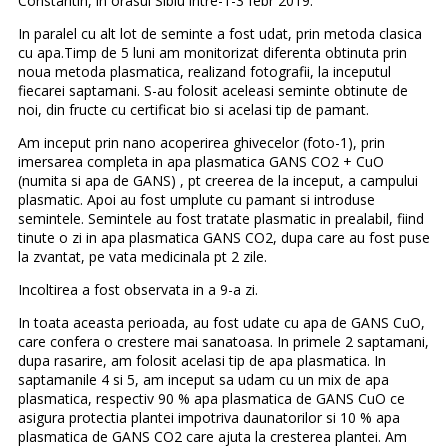
Constantin, in orasul Sibiu intre-1-3 febr 2019.
In paralel cu alt lot de seminte a fost udat, prin metoda clasica
cu apa.Timp de 5 luni am monitorizat diferenta obtinuta prin
noua metoda plasmatica, realizand fotografii, la inceputul
fiecarei saptamani. S-au folosit aceleasi seminte obtinute de
noi, din fructe cu certificat bio si acelasi tip de pamant.
Am inceput prin nano acoperirea ghivecelor (foto-1), prin
imersarea completa in apa plasmatica GANS CO2 + CuO
(numita si apa de GANS) , pt creerea de la inceput, a campului
plasmatic. Apoi au fost umplute cu pamant si introduse
semintele. Semintele au fost tratate plasmatic in prealabil, fiind
tinute o zi in apa plasmatica GANS CO2, dupa care au fost puse
la zvantat, pe vata medicinala pt 2 zile.
Incoltirea a fost observata in a 9-a zi.
In toata aceasta perioada, au fost udate cu apa de GANS CuO,
care confera o crestere mai sanatoasa. In primele 2 saptamani,
dupa rasarire, am folosit acelasi tip de apa plasmatica. In
saptamanile 4 si 5, am inceput sa udam cu un mix de apa
plasmatica, respectiv 90 % apa plasmatica de GANS CuO ce
asigura protectia plantei impotriva daunatorilor si 10 % apa
plasmatica de GANS CO2 care ajuta la cresterea plantei. Am