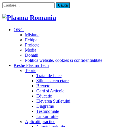
Caută
după:
ONG
Misiune
Echipa
Proiecte
Media
Donatii
Politica website, cookies si confidentialitate
Keshe Plasma Tech
Teorie
Tratat de Pace
Stiinta si cercetare
Brevete
Carti si Articole
Educatie
Elevarea Sufletului
Diagrame
Testimoniale
Linkuri utile
Aplicatii practice
Nanotehnologie