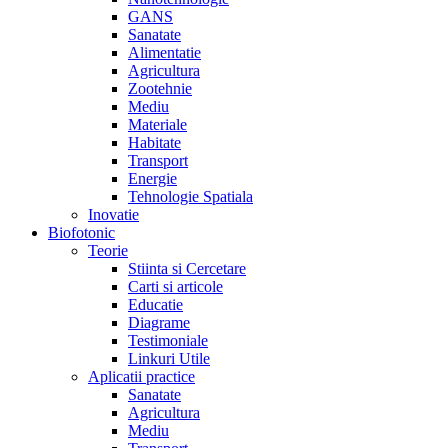
GANS
Sanatate
Alimentatie
Agricultura
Zootehnie
Mediu
Materiale
Habitate
Transport
Energie
Tehnologie Spatiala
Inovatie
Biofotonic
Teorie
Stiinta si Cercetare
Carti si articole
Educatie
Diagrame
Testimoniale
Linkuri Utile
Aplicatii practice
Sanatate
Agricultura
Mediu