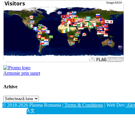
Armonie prin sunet
Arhive
Arhive
© 2018-2026 Plasma Romania
| Terms & Conditions
| Web Dev:
Ale
A文