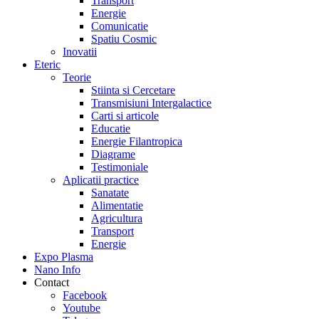
Transport
Energie
Comunicatie
Spatiu Cosmic
Inovatii
Eteric
Teorie
Stiinta si Cercetare
Transmisiuni Intergalactice
Carti si articole
Educatie
Energie Filantropica
Diagrame
Testimoniale
Aplicatii practice
Sanatate
Alimentatie
Agricultura
Transport
Energie
Expo Plasma
Nano Info
Contact
Facebook
Youtube