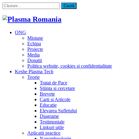
Caută
după:
ONG
Misiune
Echipa
Proiecte
Media
Donatii
Politica website, cookies si confidentialitate
Keshe Plasma Tech
Teorie
Tratat de Pace
Stiinta si cercetare
Brevete
Carti si Articole
Educatie
Elevarea Sufletului
Diagrame
Testimoniale
Linkuri utile
Aplicatii practice
Nanotehnologie