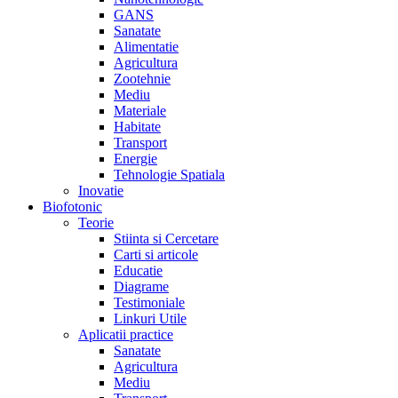
GANS
Sanatate
Alimentatie
Agricultura
Zootehnie
Mediu
Materiale
Habitate
Transport
Energie
Tehnologie Spatiala
Inovatie
Biofotonic
Teorie
Stiinta si Cercetare
Carti si articole
Educatie
Diagrame
Testimoniale
Linkuri Utile
Aplicatii practice
Sanatate
Agricultura
Mediu