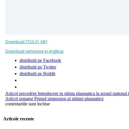
Download [723.31 KB]
Download verisunea in engleza
distribuiti pe Facebook
distribuiti pe Twitter
distribuiti pe Reddit
Articol precedent
Introducere in stiinta plasmatica la postul national 
Articol urmator
Primul simpozion al stiintei plasmatice
comentariile sunt inchise
Articole recente