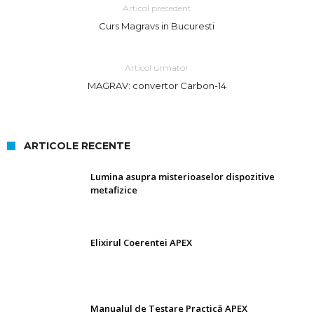
Articol precedent
Curs Magravs in Bucuresti
Articol urmator
MAGRAV: convertor Carbon-14
ARTICOLE RECENTE
Lumina asupra misterioaselor dispozitive
metafizice
Elixirul Coerentei APEX
Manualul de Testare Practică APEX