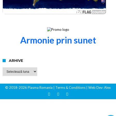
Armonie prin sunet
ARHIVE
Arhive
© 2018-2026 Plasma Romania
| Terms & Conditions
| Web Dev:
Alex