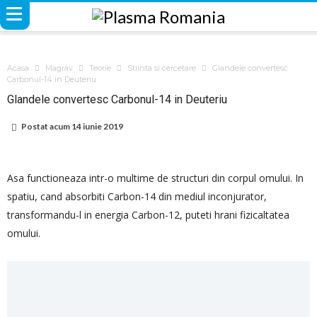
Acasa
Magrav
Teorie
Stiinta si cercetare
Glandele convertesc
Carbonul-14 in Deuteriu
Glandele convertesc Carbonul-14 in Deuteriu
Postat acum
14 iunie 2019
Asa functioneaza intr-o multime de structuri din corpul omului. In
spatiu, cand absorbiti Carbon-14 din mediul inconjurator,
transformandu-l in energia Carbon-12, puteti hrani fizicaltatea
omului.