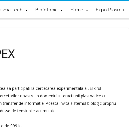
asma Tech
Biofotonic
Eteric
Expo Plasma
PEX
ea sa participati la cercetarea experimentala a „Elixirul
ercetarilor noastre in domeniul interactiunii plasmatice cu
n transfer de informatie. Acesta invita sistemul biologic propriu
ndu-se de tensiunile acumulate.
e de 999 lei.