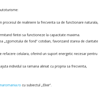
 autoturisme:
 procesul de realiniere la frecventa sa de functionare naturala,
ermitand fiintei sa functioneze la capacitate maxima.
a „zgomotului de fond” cotidian, favorizand starea de claritate
de refacere celulara, oferind un suport energetic necesar pentru
juta individul sa ramana aliniat cu propria sa frecventa,
maromania.ro
cu subiectul „Elixir”.