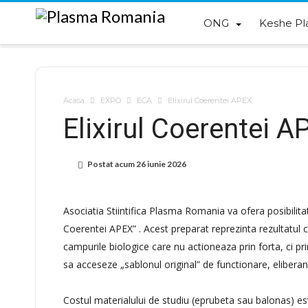
ONG
Keshe Pl
Acasa
EXPO
ECA
Elixirul Coerentei APEX
Elixirul Coerentei A
Postat acum
26 iunie 2026
Asociatia Stiintifica Plasma Romania va ofera posibilitat
Coerentei APEX” . Acest preparat reprezinta rezultatul c
campurile biologice care nu actioneaza prin forta, ci pri
sa acceseze „sablonul original” de functionare, elibera
Costul materialului de studiu (eprubeta sau balonas) est