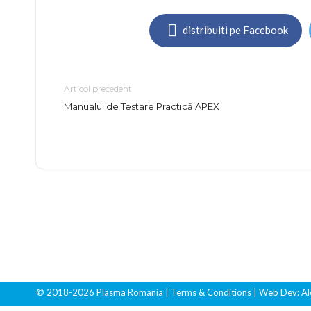
distribuiti pe Facebook
Articol precedent
Manualul de Testare Practică APEX
© 2018-2026 Plasma Romania
| Terms & Conditions
| Web Dev:
Al