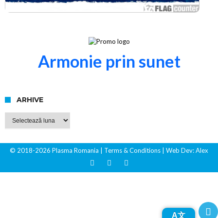
Armonie prin sunet
ARHIVE
Arhive
© 2018-2026 Plasma Romania
| Terms & Conditions
| Web Dev:
Alex
A文