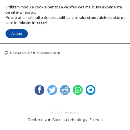
Utilizam module cookie pentru a va oferi cea mai buna experienta
pe site-ul nostru.
Puteti afla mai multe despre politica site-ului si modulele cookie pe
care le folosim in
.
setari
Accept
Acasa
Conferinta in Sibiu cu tehnologia Eterica
et
et
Postat acum
18 decembrie 2018
Articol precedent
Conferinta in Sibiu cu tehnologia Eterica