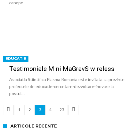
canepe…
EDUCATIE
Testimoniale Mini MaGravS wireless
Asociatia Stiintifica Plasma Romania este invitata sa prezinte
proiectele de educatie-cercetare-dezvoltare-inovare la
postul…
1
2
3
4
23
ARTICOLE RECENTE