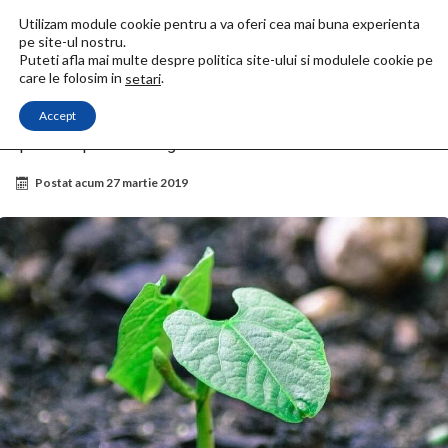
Utilizam module cookie pentru a va oferi cea mai buna experienta
pe site-ul nostru.
Puteti afla mai multe despre politica site-ului si modulele cookie pe
care le folosim in
.
setari
Accept
Acasa
Magrav
Teorie
Testimoniale
Aplicatiile plasmei in agricultura
Aplicatiile plasmei in agricultura
Postat acum
27 martie 2019