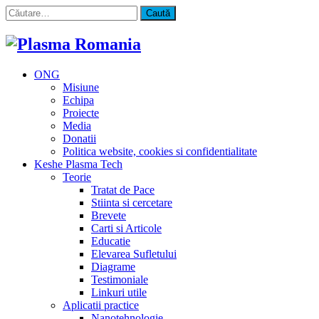
Caută
după:
ONG
Misiune
Echipa
Proiecte
Media
Donatii
Politica website, cookies si confidentialitate
Keshe Plasma Tech
Teorie
Tratat de Pace
Stiinta si cercetare
Brevete
Carti si Articole
Educatie
Elevarea Sufletului
Diagrame
Testimoniale
Linkuri utile
Aplicatii practice
Nanotehnologie