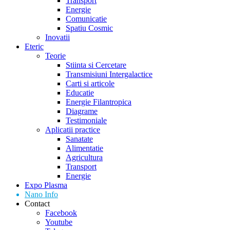
Transport
Energie
Comunicatie
Spatiu Cosmic
Inovatii
Eteric
Teorie
Stiinta si Cercetare
Transmisiuni Intergalactice
Carti si articole
Educatie
Energie Filantropica
Diagrame
Testimoniale
Aplicatii practice
Sanatate
Alimentatie
Agricultura
Transport
Energie
Expo Plasma
Nano Info
Contact
Facebook
Youtube