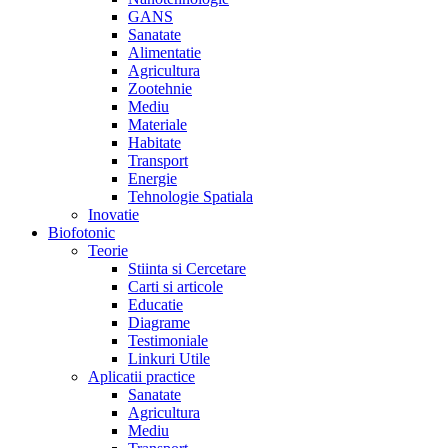
GANS
Sanatate
Alimentatie
Agricultura
Zootehnie
Mediu
Materiale
Habitate
Transport
Energie
Tehnologie Spatiala
Inovatie
Biofotonic
Teorie
Stiinta si Cercetare
Carti si articole
Educatie
Diagrame
Testimoniale
Linkuri Utile
Aplicatii practice
Sanatate
Agricultura
Mediu