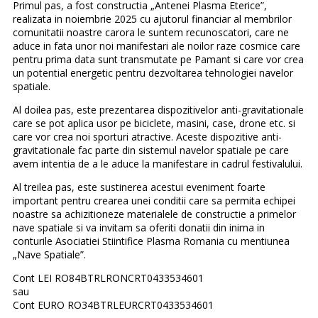
Primul pas, a fost constructia „Antenei Plasma Eterice”,
realizata in noiembrie 2025 cu ajutorul financiar al membrilor
comunitatii noastre carora le suntem recunoscatori, care ne
aduce in fata unor noi manifestari ale noilor raze cosmice care
pentru prima data sunt transmutate pe Pamant si care vor crea
un potential energetic pentru dezvoltarea tehnologiei navelor
spatiale.
Al doilea pas, este prezentarea dispozitivelor anti-gravitationale
care se pot aplica usor pe biciclete, masini, case, drone etc. si
care vor crea noi sporturi atractive. Aceste dispozitive anti-
gravitationale fac parte din sistemul navelor spatiale pe care
avem intentia de a le aduce la manifestare in cadrul festivalului.
Al treilea pas, este sustinerea acestui eveniment foarte
important pentru crearea unei conditii care sa permita echipei
noastre sa achizitioneze materialele de constructie a primelor
nave spatiale si va invitam sa oferiti donatii din inima in
conturile Asociatiei Stiintifice Plasma Romania cu mentiunea
„Nave Spatiale”.
Cont LEI RO84BTRLRONCRT0433534601
sau
Cont EURO RO34BTRLEURCRT0433534601