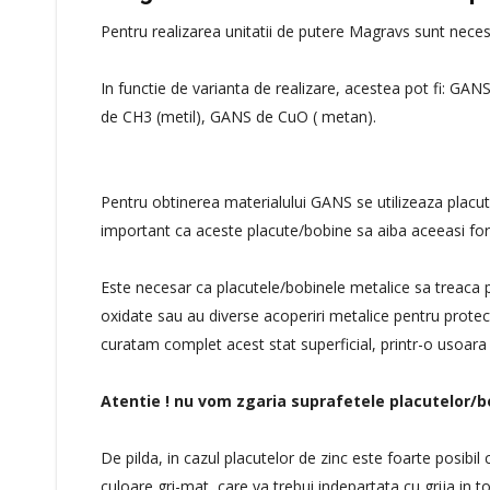
Pentru realizarea unitatii de putere Magravs sunt nece
In functie de varianta de realizare, acestea pot fi: GA
de CH3 (metil), GANS de CuO ( metan).
Pentru obtinerea materialului GANS se utilizeaza placu
important ca aceste placute/bobine sa aiba aceeasi fo
Este necesar ca placutele/bobinele metalice sa treaca p
oxidate sau au diverse acoperiri metalice pentru protect
curatam complet acest stat superficial, printr-o usoara 
Atentie ! nu vom zgaria suprafetele placutelor/b
De pilda, in cazul placutelor de zinc este foarte posibil
culoare gri-mat, care va trebui indepartata cu grija in to