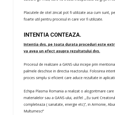
Placutele de otel zincat pot fi utilizate asa cum sunt, p
foarte util pentru procesul in care vor fi utilizate.
INTENTIA CONTEAZA.
Inten
t
ia dvs. pe toata durata proceduri este ex
va avea un efect asupra rezultatului dvs.
Procesul de realizare a GANS-ului incepe prin mentionar
palmele deschise in directia reactorului. Folosirea int
proces simplu si eficient care aduce rezultate in aplicatii
Echipa Plasma Romania a realizat o alogoritmare care
materialelor sau a GANS-ului, astfel: ,,Eu sunt Creatorul 
completeaza ( sanatate, energie etc)’’, in Armonie, Abu
Multumesc!’’