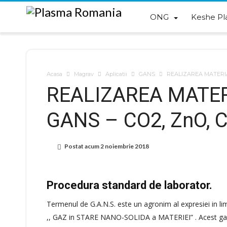
ONG
Keshe Pl
Acasa
Magrav
Aplicatii
GANS
REALIZAREA MATERIA
REALIZAREA MATE
GANS – CO2, ZnO, C
Postat acum
2 noiembrie 2018
Procedura standard de laborator.
Termenul de G.A.N.S. este un agronim al expresiei in
,, GAZ in STARE NANO-SOLIDA a MATERIEI” . Acest gaz 