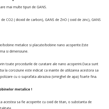
sare mai multe tipuri de GANS.
NS de CO2 ( dioxid de carbon), GANS de ZnO ( oxid de zinc), GANS
te/bobine metalice si placute/bobine nano acoperite.Este
rma si dimensiune.
rin toate procedurile de curatare ale nano acoperirii.Daca sunt
ia la coroziune este indicat ca inainte de utilizarea acestora sa
polizare cu o suprafata abraziva (smirghel de apa) foarte fina.
obinelor metalice !
 ca acestea sa fie acoperite cu oxid de titan, o substanta de
talitate.