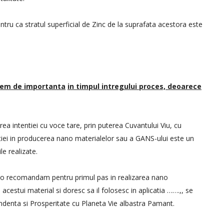
entru ca stratul superficial de Zinc de la suprafata acestora este
trem de important
a
i
n timpul intregului proces, deoarece
ea intentiei cu voce tare, prin puterea Cuvantului Viu, cu
entiei in producerea nano materialelor sau a GANS-ului este un
le realizate.
 o recomandam pentru primul pas in realizarea nano
acestui material si doresc sa il folosesc in aplicatia …….,, se
ndenta si Prosperitate cu Planeta Vie albastra Pamant.