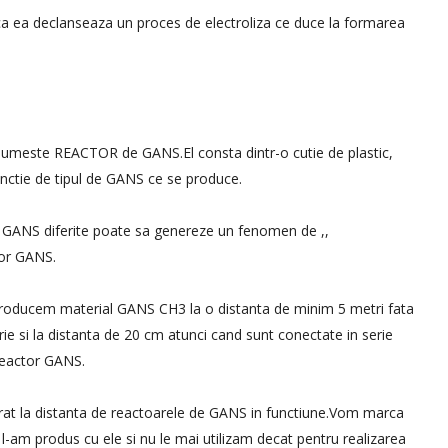
i ca ea declanseaza un proces de electroliza ce duce la formarea
numeste REACTOR de GANS.El consta dintr-o cutie de plastic,
unctie de tipul de GANS ce se produce.
e GANS diferite poate sa genereze un fenomen de ,,
lor GANS.
producem material GANS CH3 la o distanta de minim 5 metri fata
e si la distanta de 20 cm atunci cand sunt conectate in serie
reactor GANS.
rat la distanta de reactoarele de GANS in functiune.Vom marca
e l-am produs cu ele si nu le mai utilizam decat pentru realizarea