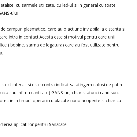
alice, cu sarmele utilizate, cu led-ul si in general cu toate
GANS-ului.
de campuri plasmatice, care au o actiune invizibila la distanta si
are intra in contact.Acesta este si motivul pentru care unii
lice ( bobine, sarma de legatura) care au fost utilizate pentru
a.
trict interzis si este contra indicat sa atingem catusi de putin
 mica sau infima cantitate) GANS-uri, chiar si atunci cand sunt
otectie in timpul operarii cu placute nano acoperite si chiar cu
ierea aplicatiilor pentru Sanatate.