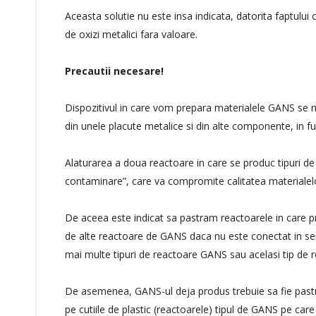
Aceasta solutie nu este insa indicata, datorita faptulu
de oxizi metalici fara valoare.
Precautii necesare!
Dispozitivul in care vom prepara materialele GANS se 
din unele placute metalice si din alte componente, in f
Alaturarea a doua reactoare in care se produc tipuri d
contaminare”, care va compromite calitatea materiale
De aceea este indicat sa pastram reactoarele in care 
de alte reactoare de GANS daca nu este conectat in seri
mai multe tipuri de reactoare GANS sau acelasi tip de 
De asemenea, GANS-ul deja produs trebuie sa fie past
pe cutiile de plastic (reactoarele) tipul de GANS pe car