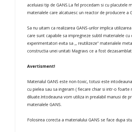
aceluiasi tip de GANS.La fel procedam si cu placutele met
materialele care alcatuiesc un reactor de producere a 
Sa nu uitam ca realizarea GANS-urilor implica utilizarea 
care sunt capabile sa impregneze subtil materialele cu c
experimentatori evita sa ,, reutilizeze” materialele meta
constructia unei unitati Magravs ce a fost dezasamblat
Avertisment!
Materialul GANS este non-toxic, totusi este intodeauna s
cu pielea sau sa ingeram ( fiecare chiar si intr-o foarte
diluate.Intodeauna vom utiliza in prealabil manusi de pr
materialele GANS.
Folosirea corecta a materialului GANS se face dupa stud