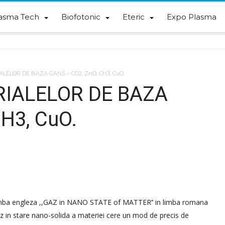
asma Tech
Biofotonic
Eteric
Expo Plasma
LELOR DE BAZA GANS – CO2, ZnO, CH3, CuO.
RIALELOR DE BAZA
H3, CuO.
 limba engleza ,,GAZ in NANO STATE of MATTER’’ in limba romana
in stare nano-solida a materiei cere un mod de precis de