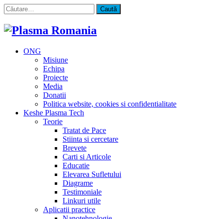
Caută
după:
ONG
Misiune
Echipa
Proiecte
Media
Donatii
Politica website, cookies si confidentialitate
Keshe Plasma Tech
Teorie
Tratat de Pace
Stiinta si cercetare
Brevete
Carti si Articole
Educatie
Elevarea Sufletului
Diagrame
Testimoniale
Linkuri utile
Aplicatii practice
Nanotehnologie