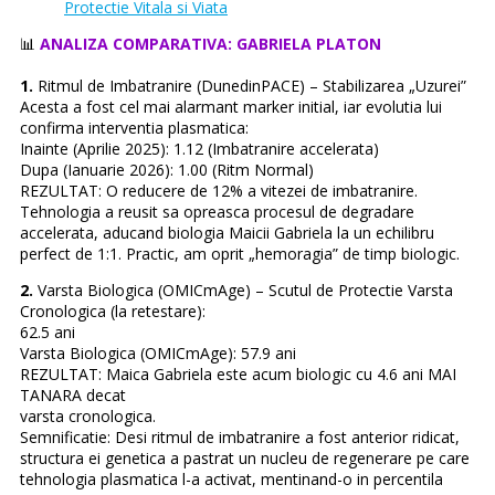
Protectie Vitala si Viata
📊
ANALIZA COMPARATIVA: GABRIELA PLATON
1.
Ritmul de Imbatranire (DunedinPACE) – Stabilizarea „Uzurei”
Acesta a fost cel mai alarmant marker initial, iar evolutia lui
confirma interventia plasmatica:
Inainte (Aprilie 2025): 1.12 (Imbatranire accelerata)
Dupa (Ianuarie 2026): 1.00 (Ritm Normal)
REZULTAT: O reducere de 12% a vitezei de imbatranire.
Tehnologia a reusit sa opreasca procesul de degradare
accelerata, aducand biologia Maicii Gabriela la un echilibru
perfect de 1:1. Practic, am oprit „hemoragia” de timp biologic.
2.
Varsta Biologica (OMICmAge) – Scutul de Protectie Varsta
Cronologica (la retestare):
62.5 ani
Varsta Biologica (OMICmAge): 57.9 ani
REZULTAT: Maica Gabriela este acum biologic cu 4.6 ani MAI
TANARA decat
varsta cronologica.
Semnificatie: Desi ritmul de imbatranire a fost anterior ridicat,
structura ei genetica a pastrat un nucleu de regenerare pe care
tehnologia plasmatica l-a activat, mentinand-o in percentila