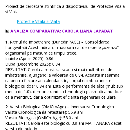
Proiect de cercetare stiintifica a dispozitivului de Protectie Vitala
si Viata.
Protectie Vitala si Viata
📊
ANALIZA COMPARATIVA: CAROLA LIANA LAPADAT
1.
Ritmul de Imbatranire (DunedinPACE) – Consolidarea
Longevitatii Acest indicator masoara cat de repede „uzeaza”
organismul pe masura ce timpul trece.
Inainte (Aprilie 2025): 0.86
Dupa (Decembrie 2025): 0.84
REZULTAT: Carola a reusit sa scada si mai mult ritmul de
imbatranire, ajungand la valoarea de 0.84. Aceasta inseamna
ca pentru fiecare an calendaristic, corpul ei imbatraneste
biologic cu doar 0.84 ani. Este o performanta de elita (mult sub
media de 1.0), demonstrand ca tehnologia plasmatica nu doar
ca a mentinut, dar a optimizat eficienta regenerarii celulare.
2.
Varsta Biologica (OMICmAge) – Inversarea Cronologica
Varsta Cronologica (la retestare): 56.9 ani
Varsta Biologica (OMICmAge): 53.0 ani
REZULTAT: Carola este biologic cu 3.9 ani MAI TANARA decat
varsta din buletin.