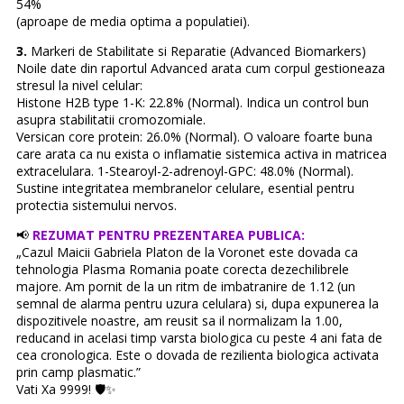
54%
(aproape de media optima a populatiei).
3.
Markeri de Stabilitate si Reparatie (Advanced Biomarkers)
Noile date din raportul Advanced arata cum corpul gestioneaza
stresul la nivel celular:
Histone H2B type 1-K: 22.8% (Normal). Indica un control bun
asupra stabilitatii cromozomiale.
Versican core protein: 26.0% (Normal). O valoare foarte buna
care arata ca nu exista o inflamatie sistemica activa in matricea
extracelulara. 1-Stearoyl-2-adrenoyl-GPC: 48.0% (Normal).
Sustine integritatea membranelor celulare, esential pentru
protectia sistemului nervos.
📢
REZUMAT PENTRU PREZENTAREA PUBLICA:
„Cazul Maicii Gabriela Platon de la Voronet este dovada ca
tehnologia Plasma Romania poate corecta dezechilibrele
majore. Am pornit de la un ritm de imbatranire de 1.12 (un
semnal de alarma pentru uzura celulara) si, dupa expunerea la
dispozitivele noastre, am reusit sa il normalizam la 1.00,
reducand in acelasi timp varsta biologica cu peste 4 ani fata de
cea cronologica. Este o dovada de rezilienta biologica activata
prin camp plasmatic.”
Vati Xa 9999! 🛡️✨