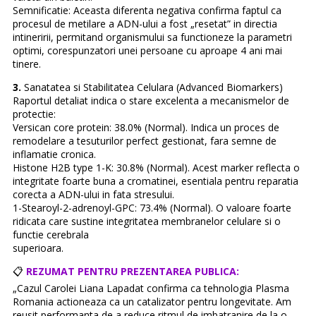
Semnificatie: Aceasta diferenta negativa confirma faptul ca
procesul de metilare a ADN-ului a fost „resetat” in directia
intineririi, permitand organismului sa functioneze la parametri
optimi, corespunzatori unei persoane cu aproape 4 ani mai
tinere.
3.
Sanatatea si Stabilitatea Celulara (Advanced Biomarkers)
Raportul detaliat indica o stare excelenta a mecanismelor de
protectie:
Versican core protein: 38.0% (Normal). Indica un proces de
remodelare a tesuturilor perfect gestionat, fara semne de
inflamatie cronica.
Histone H2B type 1-K: 30.8% (Normal). Acest marker reflecta o
integritate foarte buna a cromatinei, esentiala pentru reparatia
corecta a ADN-ului in fata stresului.
1-Stearoyl-2-adrenoyl-GPC: 73.4% (Normal). O valoare foarte
ridicata care sustine integritatea membranelor celulare si o
functie cerebrala
superioara.
📋
REZUMAT PENTRU PREZENTAREA PUBLICA:
„Cazul Carolei Liana Lapadat confirma ca tehnologia Plasma
Romania actioneaza ca un catalizator pentru longevitate. Am
reusit performanta de a reduce ritmul de imbatranire de la o