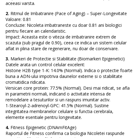
aceeasi varsta.
2.
Ritmul de Imbatranire (Pace of Aging) – Super-Longevitate
Valoare: 0.81
Concluzie: Nicoleta imbatraneste cu doar 0.81 ani biologici
pentru fiecare an calendaristic.
Impact: Aceasta este o viteza de imbatranire extrem de
scazuta (sub pragul de 0.90), ceea ce indica un sistem celular
aflat in plina stare de regenerare, nu doar de conservare.
3.
Markeri de Protectie si Stabilitate (Biomarkeri Epigenetici)
Datele arata un control celular excelent:
Histone H2B type 1-K: 14.0% (Normal). Indica o protectie foarte
buna a ADN-ului impotriva daunelor externe si o stabilitate
cromatidica ridicata.
Versican core protein: 77.5% (Normal). Desi mai ridicat, se afla
in parametrii normali, indicand o activitate intensa de
remodelare a tesuturilor si un raspuns imunitar activ.
1-Stearoyl-2-adrenoyl-GPC: 41.5% (Normal). Sustine
integritatea membranelor celulare si functia cerebrala,
elemente esentiale pentru longevitate.
4.
Fitness Epigenetic (DNAmFitAge)
Raportul de Fitness confirma ca biologia Nicoletei raspunde