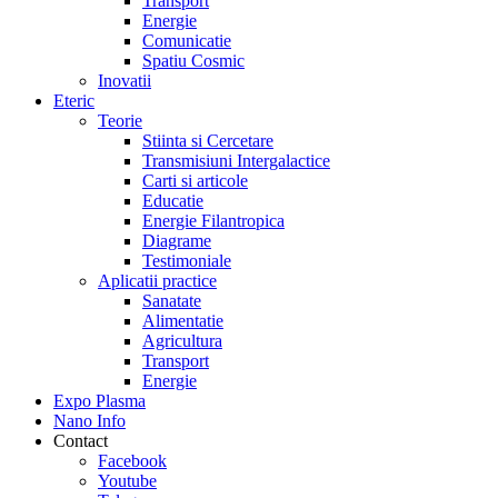
Transport
Energie
Comunicatie
Spatiu Cosmic
Inovatii
Eteric
Teorie
Stiinta si Cercetare
Transmisiuni Intergalactice
Carti si articole
Educatie
Energie Filantropica
Diagrame
Testimoniale
Aplicatii practice
Sanatate
Alimentatie
Agricultura
Transport
Energie
Expo Plasma
Nano Info
Contact
Facebook
Youtube