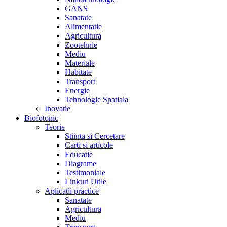
GANS
Sanatate
Alimentatie
Agricultura
Zootehnie
Mediu
Materiale
Habitate
Transport
Energie
Tehnologie Spatiala
Inovatie
Biofotonic
Teorie
Stiinta si Cercetare
Carti si articole
Educatie
Diagrame
Testimoniale
Linkuri Utile
Aplicatii practice
Sanatate
Agricultura
Mediu