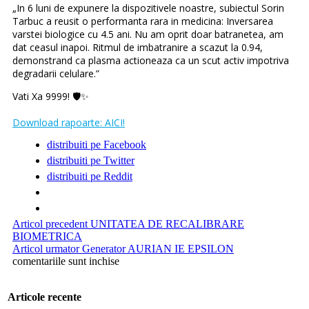
„In 6 luni de expunere la dispozitivele noastre, subiectul Sorin
Tarbuc a reusit o performanta rara in medicina: Inversarea
varstei biologice cu 4.5 ani. Nu am oprit doar batranetea, am
dat ceasul inapoi. Ritmul de imbatranire a scazut la 0.94,
demonstrand ca plasma actioneaza ca un scut activ impotriva
degradarii celulare.”
Vati Xa 9999! 🛡️✨
Download rapoarte: AICI!
distribuiti pe Facebook
distribuiti pe Twitter
distribuiti pe Reddit
Articol precedent
UNITATEA DE RECALIBRARE
BIOMETRICA
Articol urmator
Generator AURIAN IE EPSILON
comentariile sunt inchise
Articole recente