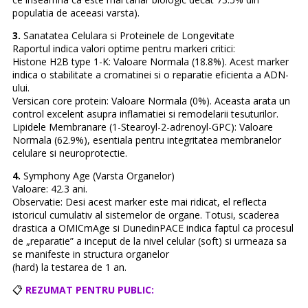
populatia de aceeasi varsta).
3.
Sanatatea Celulara si Proteinele de Longevitate
Raportul indica valori optime pentru markeri critici:
Histone H2B type 1-K: Valoare Normala (18.8%). Acest marker
indica o stabilitate a cromatinei si o reparatie eficienta a ADN-
ului.
Versican core protein: Valoare Normala (0%). Aceasta arata un
control excelent asupra inflamatiei si remodelarii tesuturilor.
Lipidele Membranare (1-Stearoyl-2-adrenoyl-GPC): Valoare
Normala (62.9%), esentiala pentru integritatea membranelor
celulare si neuroprotectie.
4.
Symphony Age (Varsta Organelor)
Valoare: 42.3 ani.
Observatie: Desi acest marker este mai ridicat, el reflecta
istoricul cumulativ al sistemelor de organe. Totusi, scaderea
drastica a OMICmAge si DunedinPACE indica faptul ca procesul
de „reparatie” a inceput de la nivel celular (soft) si urmeaza sa
se manifeste in structura organelor
(hard) la testarea de 1 an.
📋
REZUMAT PENTRU PUBLIC: