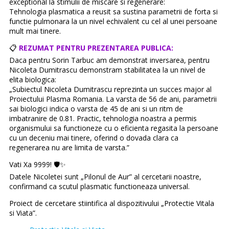
exceptional la stimulii de miscare si regenerare:
Tehnologia plasmatica a reusit sa sustina parametrii de forta si
functie pulmonara la un nivel echivalent cu cel al unei persoane
mult mai tinere.
📋
REZUMAT PENTRU PREZENTAREA PUBLICA:
Daca pentru Sorin Tarbuc am demonstrat inversarea, pentru
Nicoleta Dumitrascu demonstram stabilitatea la un nivel de
elita biologica:
„Subiectul Nicoleta Dumitrascu reprezinta un succes major al
Proiectului Plasma Romania. La varsta de 56 de ani, parametrii
sai biologici indica o varsta de 45 de ani si un ritm de
imbatranire de 0.81. Practic, tehnologia noastra a permis
organismului sa functioneze cu o eficienta regasita la persoane
cu un deceniu mai tinere, oferind o dovada clara ca
regenerarea nu are limita de varsta.”
Vati Xa 9999! 🛡️✨
Datele Nicoletei sunt „Pilonul de Aur” al cercetarii noastre,
confirmand ca scutul plasmatic functioneaza universal.
Proiect de cercetare stiintifica al dispozitivului „Protectie Vitala
si Viata”.