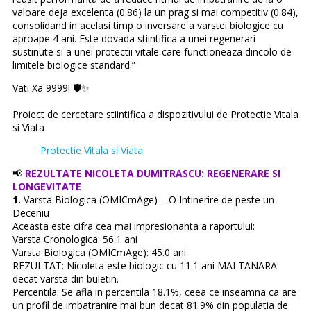
valoare deja excelenta (0.86) la un prag si mai competitiv (0.84),
consolidand in acelasi timp o inversare a varstei biologice cu
aproape 4 ani. Este dovada stiintifica a unei regenerari
sustinute si a unei protectii vitale care functioneaza dincolo de
limitele biologice standard.”
Vati Xa 9999! 🛡️✨
Proiect de cercetare stiintifica a dispozitivului de Protectie Vitala
si Viata
Protectie Vitala si Viata
📢
REZULTATE NICOLETA DUMITRASCU: REGENERARE SI
LONGEVITATE
1.
Varsta Biologica (OMICmAge) – O Intinerire de peste un
Deceniu
Aceasta este cifra cea mai impresionanta a raportului:
Varsta Cronologica: 56.1 ani
Varsta Biologica (OMICmAge): 45.0 ani
REZULTAT: Nicoleta este biologic cu 11.1 ani MAI TANARA
decat varsta din buletin.
Percentila: Se afla in percentila 18.1%, ceea ce inseamna ca are
un profil de imbatranire mai bun decat 81.9% din populatia de