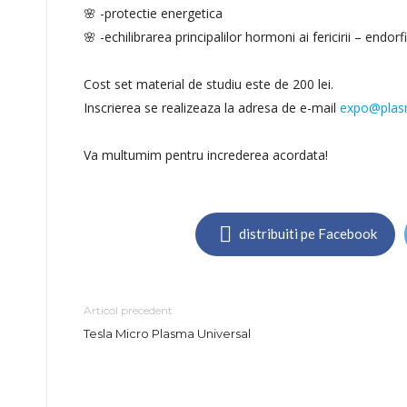
🌸 -protectie energetica
🌸 -echilibrarea principalilor hormoni ai fericirii – endo
Cost set material de studiu este de 200 lei.
Inscrierea se realizeaza la adresa de e-mail
expo@plas
Va multumim pentru increderea acordata!
distribuiti pe Facebook
Articol precedent
Tesla Micro Plasma Universal