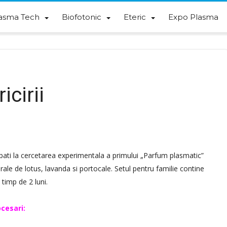
asma Tech
Biofotonic
Eteric
Expo Plasma
cirii
cipati la cercetarea experimentala a primului „Parfum plasmatic”
ale de lotus, lavanda si portocale. Setul pentru familie contine
 timp de 2 luni.
cesari: