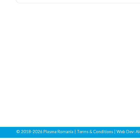
© 2018-2026 Plasma Romania
| Terms & Conditions
| Web Dev:
Al