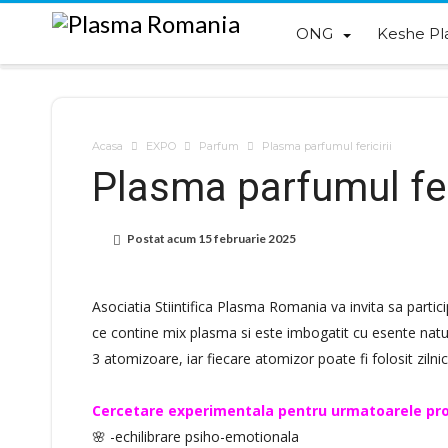
ONG
Keshe Pl
Acasa
EXPO
Parfum
Plasma parfumul fericirii
Plasma parfumul feri
Postat acum
15 februarie 2025
Asociatia Stiintifica Plasma Romania va invita sa parti
ce contine mix plasma si este imbogatit cu esente natur
3 atomizoare, iar fiecare atomizor poate fi folosit zilnic
Cercetare experimentala pentru urmatoarele pro
🌸 -echilibrare psiho-emotionala