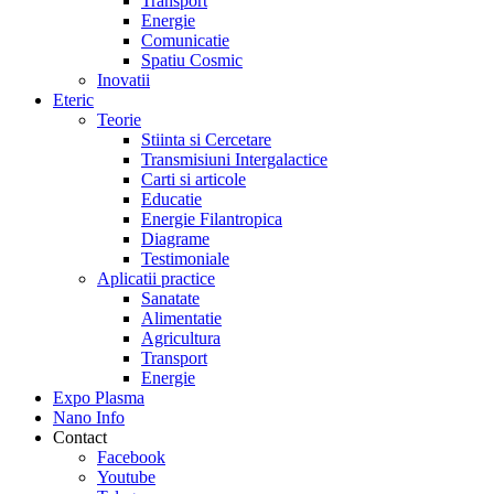
Transport
Energie
Comunicatie
Spatiu Cosmic
Inovatii
Eteric
Teorie
Stiinta si Cercetare
Transmisiuni Intergalactice
Carti si articole
Educatie
Energie Filantropica
Diagrame
Testimoniale
Aplicatii practice
Sanatate
Alimentatie
Agricultura
Transport
Energie
Expo Plasma
Nano Info
Contact
Facebook
Youtube