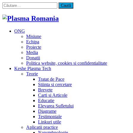
Caută
după:
ONG
Misiune
Echipa
Proiecte
Media
Donatii
Politica website, cookies si confidentialitate
Keshe Plasma Tech
Teorie
Tratat de Pace
Stiinta si cercetare
Brevete
Carti si Articole
Educatie
Elevarea Sufletului
Diagrame
Testimoniale
Linkuri utile
Aplicatii practice
Nanotehnologie