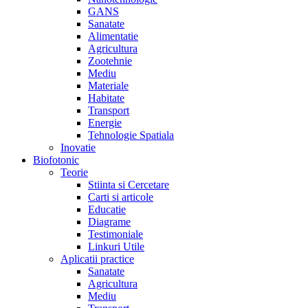
GANS
Sanatate
Alimentatie
Agricultura
Zootehnie
Mediu
Materiale
Habitate
Transport
Energie
Tehnologie Spatiala
Inovatie
Biofotonic
Teorie
Stiinta si Cercetare
Carti si articole
Educatie
Diagrame
Testimoniale
Linkuri Utile
Aplicatii practice
Sanatate
Agricultura
Mediu