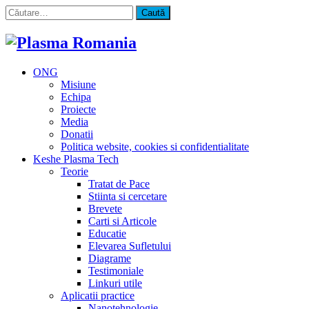
Caută
după:
ONG
Misiune
Echipa
Proiecte
Media
Donatii
Politica website, cookies si confidentialitate
Keshe Plasma Tech
Teorie
Tratat de Pace
Stiinta si cercetare
Brevete
Carti si Articole
Educatie
Elevarea Sufletului
Diagrame
Testimoniale
Linkuri utile
Aplicatii practice
Nanotehnologie