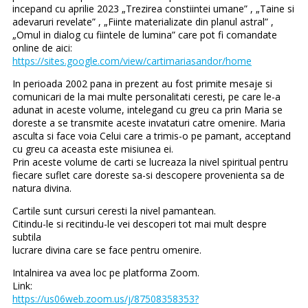
incepand cu aprilie 2023 „Trezirea constiintei umane” , „Taine si
adevaruri revelate” , „Fiinte materializate din planul astral” ,
„Omul in dialog cu fiintele de lumina” care pot fi comandate
online de aici:
https://sites.google.com/view/cartimariasandor/home
In perioada 2002 pana in prezent au fost primite mesaje si
comunicari de la mai multe personalitati ceresti, pe care le-a
adunat in aceste volume, intelegand cu greu ca prin Maria se
doreste a se transmite aceste invataturi catre omenire. Maria
asculta si face voia Celui care a trimis-o pe pamant, acceptand
cu greu ca aceasta este misiunea ei.
Prin aceste volume de carti se lucreaza la nivel spiritual pentru
fiecare suflet care doreste sa-si descopere provenienta sa de
natura divina.
Cartile sunt cursuri ceresti la nivel pamantean.
Citindu-le si recitindu-le vei descoperi tot mai mult despre
subtila
lucrare divina care se face pentru omenire.
Intalnirea va avea loc pe platforma Zoom.
Link:
https://us06web.zoom.us/j/87508358353?