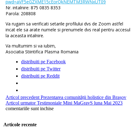
pwd=aVF5eGZXME15cEorQkNEMTM3RWNxUT09
Nr. intalnire: 875 0835 8353
Parola: 208808
Va rugam sa verificati setarile profilului dvs de Zoom astfel
incat ele sa arate numele si prenumele dvs real pentru accesul
la aceasta intalnire.
Va multumim si va iubim,
Asociatia Stiintifica Plasma Romania
distribuiti pe Facebook
distribuiti pe Twitter
distribuiti pe Reddit
Articol precedent
Prezentarea comunității holistice din Brașov
Articol urmator
Testimoniale Mini MaGravS luna Mai 2023
comentariile sunt inchise
Articole recente