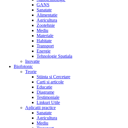
GANS
Sanatate
Alimentatie
Agricultura
Zootehnie
Mediu
Materiale
Habitate
Transport
Energie
Tehnologie Spatiala
Inovatie
Biofotonic
Teorie
Stiinta si Cercetare
Carti si articole
Educatie
Diagrame
Testimoniale
Linkuri Utile
Aplicatii practice
Sanatate
Agricultura
Mediu