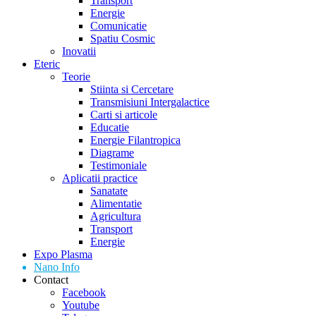
Transport
Energie
Comunicatie
Spatiu Cosmic
Inovatii
Eteric
Teorie
Stiinta si Cercetare
Transmisiuni Intergalactice
Carti si articole
Educatie
Energie Filantropica
Diagrame
Testimoniale
Aplicatii practice
Sanatate
Alimentatie
Agricultura
Transport
Energie
Expo Plasma
Nano Info
Contact
Facebook
Youtube