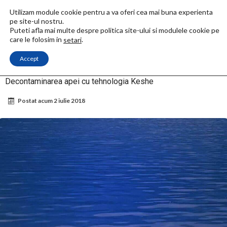
Utilizam module cookie pentru a va oferi cea mai buna experienta
pe site-ul nostru.
Puteti afla mai multe despre politica site-ului si modulele cookie pe
care le folosim in
.
setari
Accept
Acasa
Magrav
Aplicatii
Mediu
Decontaminarea apei cu tehnologia
Keshe
Decontaminarea apei cu tehnologia Keshe
Postat acum
2 iulie 2018