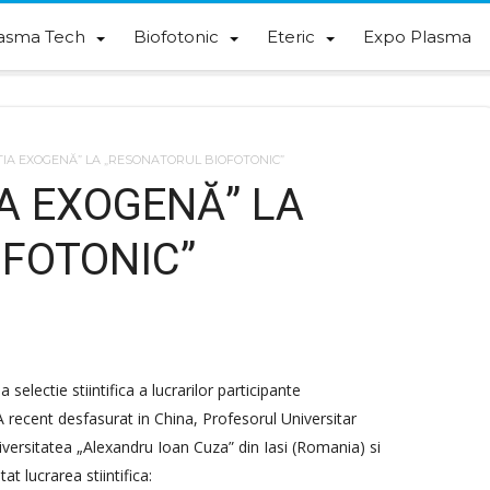
asma Tech
Biofotonic
Eteric
Expo Plasma
IA EXOGENĂ” LA „RESONATORUL BIOFOTONIC”
A EXOGENĂ” LA
OFOTONIC”
electie stiintifica a lucrarilor participante
nt desfasurat in China, Profesorul Universitar
sitatea „Alexandru Ioan Cuza” din Iasi (Romania) si
t lucrarea stiintifica: