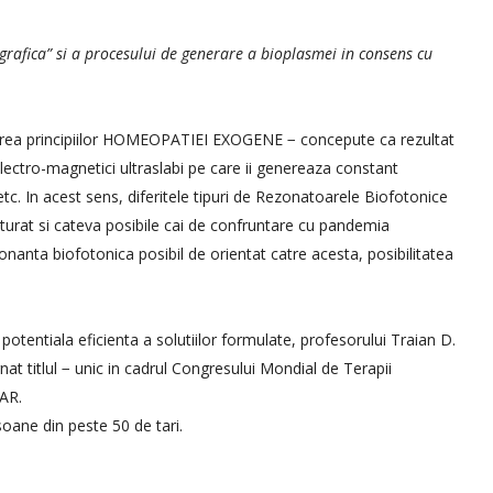
grafica” si a procesului de generare a bioplasmei in consens cu
ficarea principiilor HOMEOPATIEI EXOGENE − concepute ca rezultat
electro-magnetici ultraslabi pe care ii genereaza constant
 etc. In acest sens, diferitele tipuri de Rezonatoarele Biofotonice
turat si cateva posibile cai de confruntare cu pandemia
zonanta biofotonica posibil de orientat catre acesta, posibilitatea
 potentiala eficienta a solutiilor formulate, profesorului Traian D.
nat titlul − unic in cadrul Congresului Mondial de Terapii
AR.
oane din peste 50 de tari.