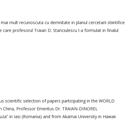
 mult recunoscuta cu demnitate in planul cercetarii stiintifice
pe care profesorul Traian D. Stanciulescu l-a formulat in finalul
s scientific selection of papers participating in the WORLD
 China, Professor Emeritus Dr. TRAIAN-DINOREL
za” in Iasi (Romania) and from Akamai University in Hawaii