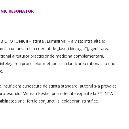
NIC RESONATOR”:
.
a BIOFOTONICII − stiinta „Luminii Vii” − a vizat intre altele:
 (ca un ansamblu coerent de „laseri biologici”), generarea
tional al tuturor practicilor de medicina complementara,
ntelegerea proceselor metabolice, clarificarea rationala a unor
c.
insuficient cunoscute de stiinta standard, autorul s-a prevalat
 profesorului Mehran Keshe, prin referinte explicite la STIINTA
tatea unei fertile conjunctii si colaborari stiintifice.