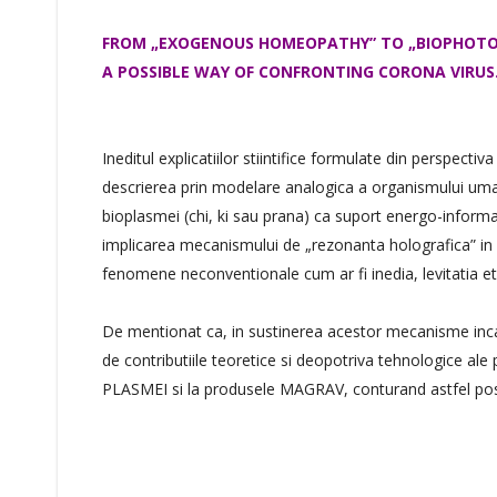
FROM „EXOGENOUS HOMEOPATHY” TO „BIOPHOTO
A POSSIBLE WAY OF CONFRONTING CORONA VIRUS
Ineditul explicatiilor stiintifice formulate din perspectiv
descrierea prin modelare analogica a organismului uman
bioplasmei (chi, ki sau prana) ca suport energo-informa
implicarea mecanismului de „rezonanta holografica” in i
fenomene neconventionale cum ar fi inedia, levitatia et
De mentionat ca, in sustinerea acestor mecanisme inca 
de contributiile teoretice si deopotriva tehnologice ale
PLASMEI si la produsele MAGRAV, conturand astfel posibili