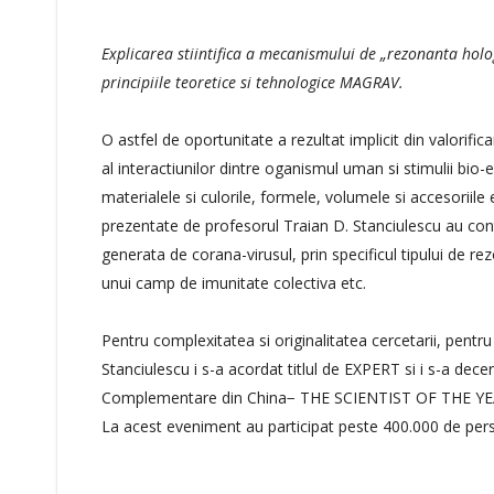
Explicarea stiintifica a mecanismului de „rezonanta holo
principiile teoretice si tehnologice MAGRAV.
O astfel de oportunitate a rezultat implicit din valori
al interactiunilor dintre oganismul uman si stimulii bio-
materialele si culorile, formele, volumele si accesoriile
prezentate de profesorul Traian D. Stanciulescu au con
generata de corana-virusul, prin specificul tipului de re
unui camp de imunitate colectiva etc.
Pentru complexitatea si originalitatea cercetarii, pentru
Stanciulescu i s-a acordat titlul de EXPERT si i s-a decer
Complementare din China− THE SCIENTIST OF THE YE
La acest eveniment au participat peste 400.000 de pers