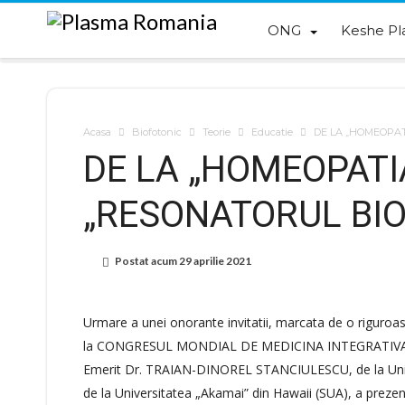
ONG
Keshe Pl
Acasa
Biofotonic
Teorie
Educatie
DE LA „HOMEOPAT
DE LA „HOMEOPATI
„RESONATORUL BI
Postat acum
29 aprilie 2021
Urmare a unei onorante invitatii, marcata de o riguroasa s
la CONGRESUL MONDIAL DE MEDICINA INTEGRATIVA rece
Emerit Dr. TRAIAN-DINOREL STANCIULESCU, de la Univer
de la Universitatea „Akamai” din Hawaii (SUA), a prezenta