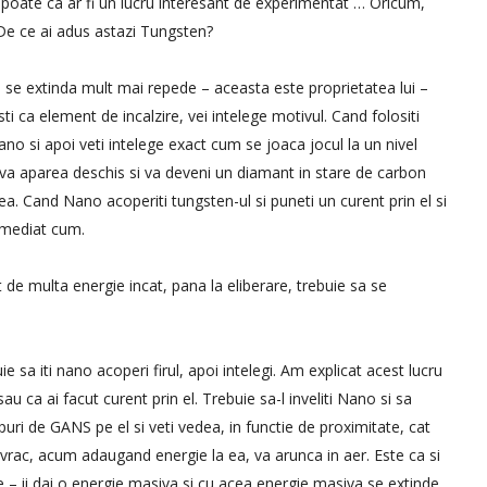
 poate ca ar fi un lucru interesant de experimentat … Oricum,
e ce ai adus astazi Tungsten?
 se extinda mult mai repede – aceasta este proprietatea lui –
i ca element de incalzire, vei intelege motivul. Cand folositi
no si apoi veti intelege exact cum se joaca jocul la un nivel
 va aparea deschis si va deveni un diamant in stare de carbon
a. Cand Nano acoperiti tungsten-ul si puneti un curent prin el si
 imediat cum.
 de multa energie incat, pana la eliberare, trebuie sa se
ie sa iti nano acoperi firul, apoi intelegi. Am explicat acest lucru
u ca ai facut curent prin el. Trebuie sa-l inveliti Nano si sa
tipuri de GANS pe el si veti vedea, in functie de proximitate, cat
vrac, acum adaugand energie la ea, va arunca in aer. Este ca si
e – ii dai o energie masiva si cu acea energie masiva se extinde