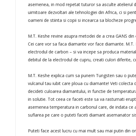
asemenea, in mod repetat tuturor sa asculte atelierul d
uimitoare dezvoltari ale tehnologiei din Africa, ci si pen
oameni de stiinta si copii si incearca sa blocheze progr
M.T. Keshe revine asupra metodei de a crea GANS din car
Cei care vor sa faca diamante vor face diamante. M.T.
electrodul de carbon – si va incepe sa produca materi
debitul de la electrodul de cupru, creati culori diferite, 
M.T. Keshe explica cum sa punem Tungsten sau o putere 
vulcanul tau iubit care ploua cu diamante! Veti colecta
decideti culoarea diamantului, in functie de temperatura
in solutie. Tot ceea ce faceti este sa va rasturnati erupti
asemenea temperatura in carbonul care, de indata ce a
suflarea pe care o puteti faceti diamant asemanator si
Puteti face acest lucru cu mai mult sau mai putin din o