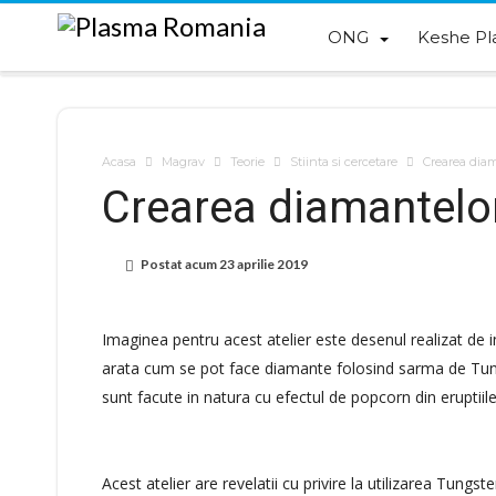
ONG
Keshe Pl
Acasa
Magrav
Teorie
Stiinta si cercetare
Crearea dia
Crearea diamantelo
Postat acum
23 aprilie 2019
Imaginea pentru acest atelier este desenul realizat de in
arata cum se pot face diamante folosind sarma de Tung
sunt facute in natura cu efectul de popcorn din eruptiile
Acest atelier are revelatii cu privire la utilizarea Tung