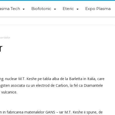
asma Tech
Biofotonic
Eteric
Expo Plasma
mantelor
r
g. nuclear M.T. Keshe pe tabla alba de la Barletta in Italia, care
sten asociata cu un electrod de Carbon, la fel ca Diamantele
 vulcanice.
sten in fabricarea materialelor GANS – iar M.T. Keshe ii spune, de