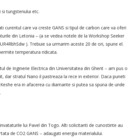
si tungstenului etc.
ti curentul care va creste GANS si tipul de carbon care va oferi
aturile din Letonia – (a se vedea notele de la Workshop Seeker
4RbhSdw ). Trebuie sa urmarim aceste 20 de ori, spune el.
permite temperatura ridicata.
ul de Inginerie Electrica din Universitatea din Ghent – am pus o
t, dar stratul Nano il pastreaza la rece in exterior. Daca puneti
. Keshe era in afacerea cu diamante si putea sa spuna de unde
.
nvataturile lui Pavel din Togo. Alti solicitanti de cunostinte au
rtata de CO2 GANS – adaugati energia materialului.