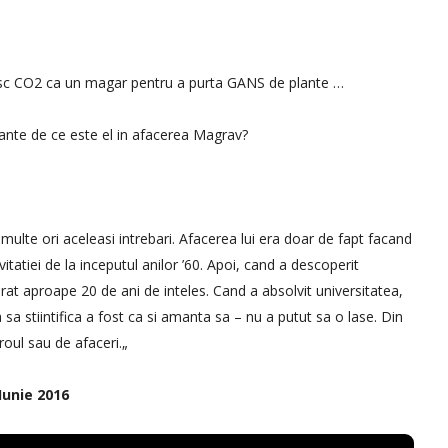
esc CO2 ca un magar pentru a purta GANS de plante …
ante de ce este el in afacerea Magrav?
ulte ori aceleasi intrebari. Afacerea lui era doar de fapt facand
itatiei de la inceputul anilor ’60. Apoi, cand a descoperit
durat aproape 20 de ani de inteles. Cand a absolvit universitatea,
sa stiintifica a fost ca si amanta sa – nu a putut sa o lase. Din
iroul sau de afaceri.„
Iunie 2016