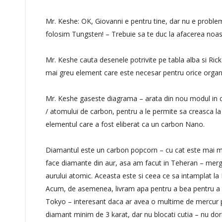
Mr. Keshe: OK, Giovanni e pentru tine, dar nu e problem
folosim Tungsten! – Trebuie sa te duc la afacerea noas
Mr. Keshe cauta desenele potrivite pe tabla alba si Ric
mai greu element care este necesar pentru orice organi
Mr. Keshe gaseste diagrama – arata din nou modul in ca
/ atomului de carbon, pentru a le permite sa creasca l
elementul care a fost eliberat ca un carbon Nano.
Diamantul este un carbon popcorn – cu cat este mai mu
face diamante din aur, asa am facut in Teheran – merge
aurului atomic. Aceasta este si ceea ce sa intamplat l
Acum, de asemenea, livram apa pentru a bea pentru a sca
Tokyo – interesant daca ar avea o multime de mercur pe
diamant minim de 3 karat, dar nu blocati cutia – nu dor