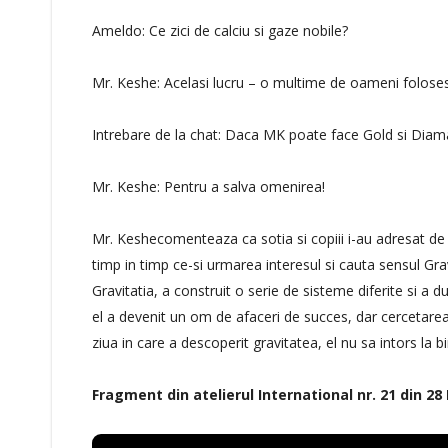
Ameldo: Ce zici de calciu si gaze nobile?
Mr. Keshe: Acelasi lucru – o multime de oameni folos
Intrebare de la chat: Daca MK poate face Gold si Diam
Mr. Keshe: Pentru a salva omenirea!
Mr. Keshecomenteaza ca sotia si copiii i-au adresat de m
timp in timp ce-si urmarea interesul si cauta sensul Grav
Gravitatia, a construit o serie de sisteme diferite si a 
el a devenit un om de afaceri de succes, dar cercetarea 
ziua in care a descoperit gravitatea, el nu sa intors la b
Fragment din atelierul International nr. 21 din 28 