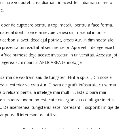
intre voi puteti crea diamant in acest fel – diamantul are o
te.
ie doar de cuptoare pentru a topi metalul pentru a face forma.
aterial dorit – orice ai nevoie va iesi din material in orice
rbon si aveti decalajul potrivit, creati Aur. In dimineata zilei
prezenta un rezultat al sedimentelor. Apoi veti intelege exact
Africa primesc deja aceste invataturi in universitati. Aceasta joi
egerea schimbarii si APLICAREA tehnologiei.
e sarma de wolfram sau de tungsten. Flint a spus: „Din notele
a in exterior va crea Aur. O bara de grafit infasurata cu sarma
a o reluam pentru a intelege mai mult … „Este o bara mai
e in sudura uneori amestecate cu argon sau cu alt gaz inert si
… De asemenea, tungstenul este interesant – disponibil in tije de
 putea fi interesant de utilizat.