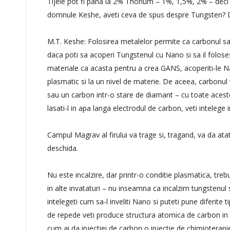
Tijele pot fi pana la 2% Thorium – 1%, 1,5%, 2% – deci
domnule Keshe, aveti ceva de spus despre Tungsten? D
M.T. Keshe: Folosirea metalelor permite ca carbonul sa
daca poti sa acoperi Tungstenul cu Nano si sa il folosest
materiale ca acasta pentru a crea GANS, acoperiti-le Na
plasmatic si la un nivel de materie. De aceea, carbonul
sau un carbon intr-o stare de diamant – cu toate aceste
lasati-l in apa langa electrodul de carbon, veti intelege
Campul Magrav al firului va trage si, tragand, va da atat
deschida.
Nu este incalzire, dar printr-o conditie plasmatica, trebu
in alte invataturi – nu inseamna ca incalzim tungstenul sa
intelegeti cum sa-l inveliti Nano si puteti pune diferite 
de repede veti produce structura atomica de carbon in 
cum ai da injectiei de carbon o injectie de chimioterapi