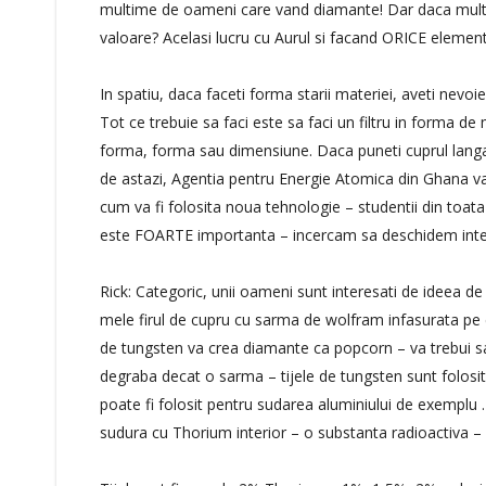
multime de oameni care vand diamante! Dar daca multi d
valoare? Acelasi lucru cu Aurul si facand ORICE elemen
In spatiu, daca faceti forma starii materiei, aveti nevo
Tot ce trebuie sa faci este sa faci un filtru in forma de m
forma, forma sau dimensiune. Daca puneti cuprul langa ca
de astazi, Agentia pentru Energie Atomica din Ghana va 
cum va fi folosita noua tehnologie – studentii din toata 
este FOARTE importanta – incercam sa deschidem intel
Rick: Categoric, unii oameni sunt interesati de ideea d
mele firul de cupru cu sarma de wolfram infasurata pe e
de tungsten va crea diamante ca popcorn – va trebui s
degraba decat o sarma – tijele de tungsten sunt folosit
poate fi folosit pentru sudarea aluminiului de exemplu 
sudura cu Thorium interior – o substanta radioactiva – ar