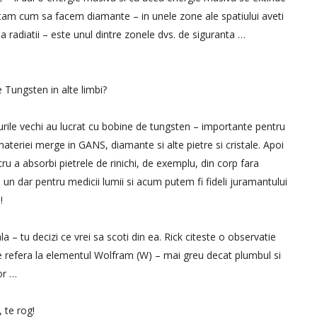
tam cum sa facem diamante – in unele zone ale spatiului aveti
a radiatii – este unul dintre zonele dvs. de siguranta …
Tungsten in alte limbi?
rile vechi au lucrat cu bobine de tungsten – importante pentru
teriei merge in GANS, diamante si alte pietre si cristale. Apoi
tru a absorbi pietrele de rinichi, de exemplu, din corp fara
 un dar pentru medicii lumii si acum putem fi fideli juramantului
!
a – tu decizi ce vrei sa scoti din ea. Rick citeste o observatie
 refera la elementul Wolfram (W) – mai greu decat plumbul si
or …
 te rog!