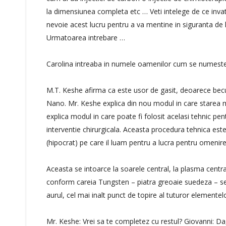
la dimensiunea completa etc … Veti intelege de ce inva
nevoie acest lucru pentru a va mentine in siguranta de l
Urmatoarea intrebare …
Carolina intreaba in numele oamenilor cum se numeste 
M.T. Keshe afirma ca este usor de gasit, deoarece becu
Nano. Mr. Keshe explica din nou modul in care starea ma
explica modul in care poate fi folosit acelasi tehnic pen
interventie chirurgicala. Aceasta procedura tehnica este
(hipocrat) pe care il luam pentru a lucra pentru omenire
Aceasta se intoarce la soarele central, la plasma central
conform careia Tungsten – piatra greoaie suedeza – se
aurul, cel mai inalt punct de topire al tuturor elementel
Mr. Keshe: Vrei sa te completez cu restul? Giovanni: Da,