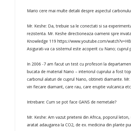
Mario cere mai multe detalii despre aspectul carbonului 
Mr. Keshe: Da, trebuie sa le conectati si sa experimenta
rezistenta. Mr. Keshe directioneaza oamenii spre invat
Knowledge 119 https://www.youtube.com/watch?v=HBUR
Asigurati-va ca sistemul este acoperit cu Nano; cuprul 
In 2006 -7 am facut un test cu profesori la departament
bucata de material Nano – interiorul cuprului a fost topi
carbonul alaturi de cuprul Nano, obtineti diamante. Mr
vin fiecare diamant, care rau, care eruptie vulcanica etc
Intrebare: Cum se pot face GANS de nemetale?
Mr. Keshe: Am vazut prietenii din Africa, poporul leton, i
aratat adaugarea la CO2, de ex. medicina din plante pu