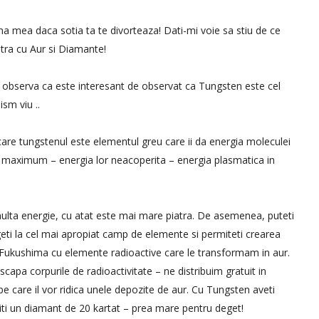
a mea daca sotia ta te divorteaza! Dati-mi voie sa stiu de ce
tra cu Aur si Diamante!
k observa ca este interesant de observat ca Tungsten este cel
sm viu ..
re tungstenul este elementul greu care ii da energia moleculei
a maximum – energia lor neacoperita – energia plasmatica in
lta energie, cu atat este mai mare piatra. De asemenea, puteti
ti la cel mai apropiat camp de elemente si permiteti crearea
a Fukushima cu elemente radioactive care le transformam in aur.
pa corpurile de radioactivitate – ne distribuim gratuit in
 care il vor ridica unele depozite de aur. Cu Tungsten aveti
iti un diamant de 20 kartat – prea mare pentru deget!