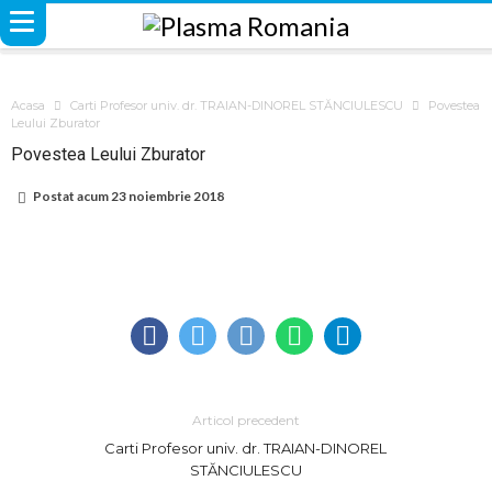
Acasa
Carti Profesor univ. dr. TRAIAN-DINOREL STĂNCIULESCU
Povestea
Leului Zburator
Povestea Leului Zburator
Postat acum
23 noiembrie 2018
Articol precedent
Carti Profesor univ. dr. TRAIAN-DINOREL
STĂNCIULESCU