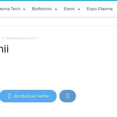
asma Tech
Biofotonic
Eteric
Expo Plasma
U
Vestimentatia Luminii
ii
distribuiti pe Twitter