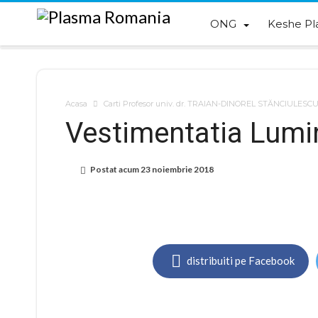
ONG
Keshe Pl
Acasa
Carti Profesor univ. dr. TRAIAN-DINOREL STĂNCIULESC
Vestimentatia Lumin
Postat acum
23 noiembrie 2018
distribuiti pe Facebook