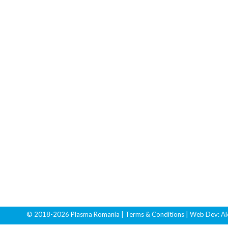
© 2018-2026 Plasma Romania
| Terms & Conditions
| Web Dev:
Al