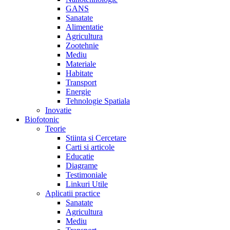
GANS
Sanatate
Alimentatie
Agricultura
Zootehnie
Mediu
Materiale
Habitate
Transport
Energie
Tehnologie Spatiala
Inovatie
Biofotonic
Teorie
Stiinta si Cercetare
Carti si articole
Educatie
Diagrame
Testimoniale
Linkuri Utile
Aplicatii practice
Sanatate
Agricultura
Mediu