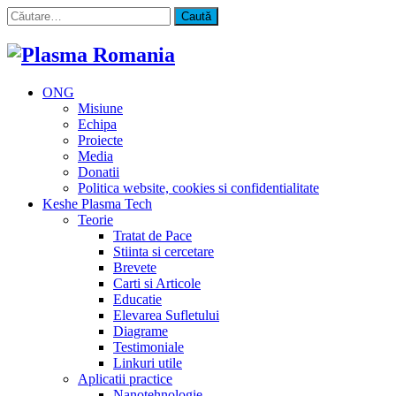
Caută
după:
ONG
Misiune
Echipa
Proiecte
Media
Donatii
Politica website, cookies si confidentialitate
Keshe Plasma Tech
Teorie
Tratat de Pace
Stiinta si cercetare
Brevete
Carti si Articole
Educatie
Elevarea Sufletului
Diagrame
Testimoniale
Linkuri utile
Aplicatii practice
Nanotehnologie