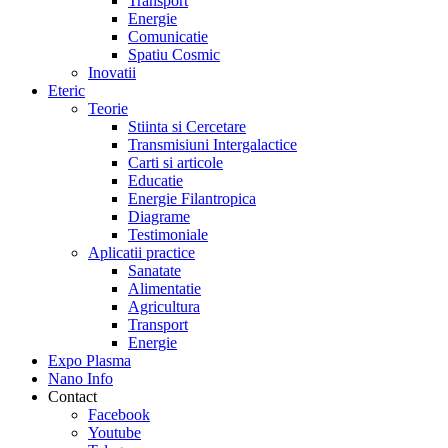
Transport
Energie
Comunicatie
Spatiu Cosmic
Inovatii
Eteric
Teorie
Stiinta si Cercetare
Transmisiuni Intergalactice
Carti si articole
Educatie
Energie Filantropica
Diagrame
Testimoniale
Aplicatii practice
Sanatate
Alimentatie
Agricultura
Transport
Energie
Expo Plasma
Nano Info
Contact
Facebook
Youtube