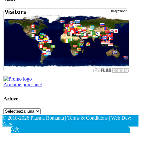
Armonie prin sunet
Arhive
Arhive
© 2018-2026 Plasma Romania
| Terms & Conditions
| Web Dev:
Alex
A文