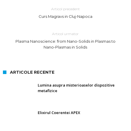
Articol precedent
Curs Magravs in Cluj-Napoca
Articol urmator
Plasma Nanoscience: from Nano-Solids in Plasmas to
Nano-Plasmas in Solids
ARTICOLE RECENTE
Lumina asupra misterioaselor dispozitive
metafizice
Elixirul Coerentei APEX