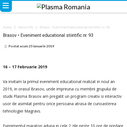
Acasa
Nano Info
Brasov • Eveniment educational stiintific nr. 93
Brasov • Eveniment educational stiintific nr. 93
Postat acum
25 ianuarie 2019
16 – 17 Februarie 2019
Va invitam la primul eveniment educational realizat in noul an
2019, in orasul Brasov, unde impreuna cu membrii grupului de
studii Plasma Brasov am pregatit un program creativ si interactiv
usor de asimilat pentru orice persoana atrasa de cunoasterea
tehnologiei Magravs.
Evenimentul maraton aduna in cele 2 zile peste 10 ore de predare